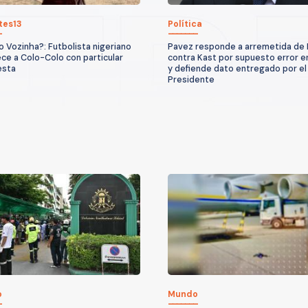
tes13
Política
o Vozinha?: Futbolista nigeriano
Pavez responde a arremetida de 
ece a Colo-Colo con particular
contra Kast por supuesto error en
esta
y defiende dato entregado por el
Presidente
o
Mundo