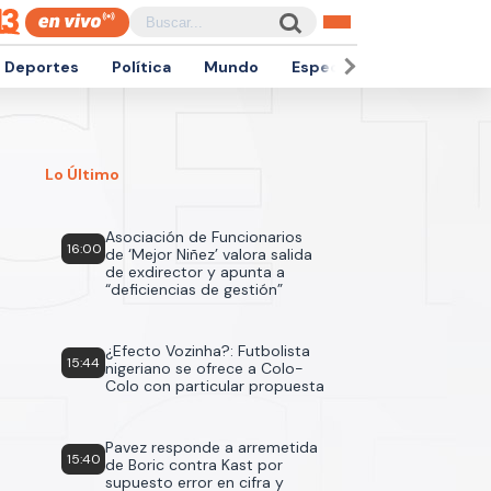
Deportes
Política
Mundo
Espectáculos
Empren
Lo Último
Asociación de Funcionarios
16:00
de ‘Mejor Niñez’ valora salida
de exdirector y apunta a
“deficiencias de gestión”
¿Efecto Vozinha?: Futbolista
15:44
nigeriano se ofrece a Colo-
Colo con particular propuesta
Pavez responde a arremetida
15:40
de Boric contra Kast por
supuesto error en cifra y