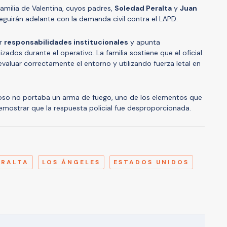
familia de Valentina, cuyos padres,
Soledad Peralta
y
Juan
eguirán adelante con la demanda civil contra el LAPD.
er
responsabilidades institucionales
y apunta
zados durante el operativo. La familia sostiene que el oficial
valuar correctamente el entorno y utilizando fuerza letal en
oso no portaba un arma de fuego, uno de los elementos que
mostrar que la respuesta policial fue desproporcionada.
A
ERALTA
LOS ÁNGELES
ESTADOS UNIDOS