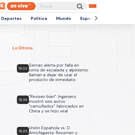
Deportes
Política
Mundo
Espectáculos
Empren
Lo Último
Sernac alerta por falla en
19:02
cinta de escalada y alpinismo:
llaman a dejar de usar el
producto de inmediato
"Revisen bien": Ingeniero
18:39
mostró seis autos
"camuflados" fabricados en
China y se hizo viral
Unión Española vs. D.
18:25
Antofagasta: Resumen y