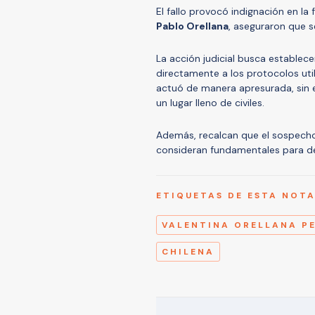
El fallo provocó indignación en la 
Pablo Orellana
, aseguraron que s
La acción judicial busca establec
directamente a los protocolos utili
actuó de manera apresurada, sin e
un lugar lleno de civiles.
Además, recalcan que el sospech
consideran fundamentales para de
ETIQUETAS DE ESTA NOT
VALENTINA ORELLANA P
CHILENA