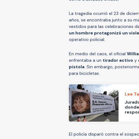
La tragedia ocurrió el 23 de dici
años, se encontraba junto a su m
vestidos para las celebraciones d
un hombre protagonizó un violen
operativo policial.
En medio del caos, el oficial
Willi
enfrentaba a un
tirador activo
y
pistola
. Sin embargo, posteriorm
para bicicletas.
Lee T
Jurado
donde 
respo
El policía disparó contra el sospe