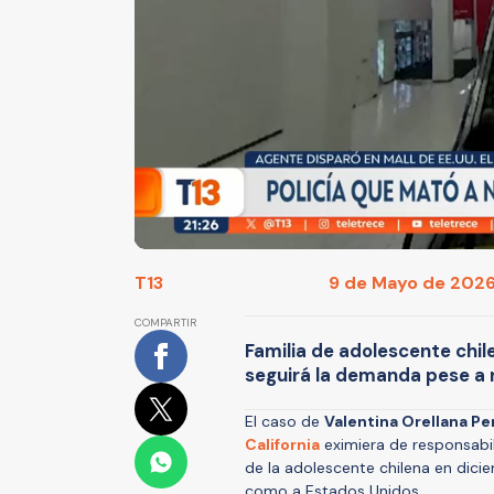
T13
9 de Mayo de 2026 
COMPARTIR
Familia de adolescente chile
seguirá la demanda pese a r
El caso de
Valentina Orellana Pe
California
eximiera de responsabil
de la adolescente chilena en dic
como a Estados Unidos.