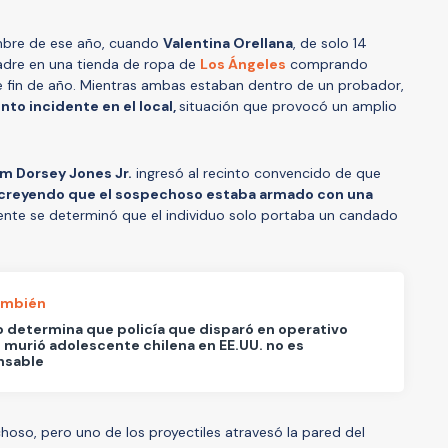
embre de ese año, cuando
Valentina Orellana
, de solo 14
adre en una tienda de ropa de
Los Ángeles
comprando
e fin de año. Mientras ambas estaban dentro de un probador,
to incidente en el local,
situación que provocó un amplio
am Dorsey Jones Jr.
ingresó al recinto convencido de que
creyendo que el sospechoso estaba armado con una
ente se determinó que el individuo solo portaba un candado
ambién
 determina que policía que disparó en operativo
murió adolescente chilena en EE.UU. no es
nsable
choso, pero uno de los proyectiles atravesó la pared del