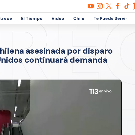
etrece
El Tiempo
Video
Chile
Te Puede Servir
hilena asesinada por disparo
 Unidos continuará demanda