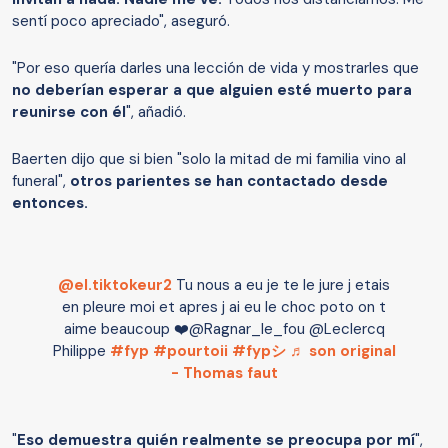
sentí poco apreciado", aseguró.
"Por eso quería darles una lección de vida y mostrarles que
no deberían esperar a que alguien esté muerto para
reunirse con él
", añadió.
Baerten dijo que si bien "solo la mitad de mi familia vino al
funeral",
otros parientes se han contactado desde
entonces.
@el.tiktokeur2
Tu nous a eu je te le jure j etais
en pleure moi et apres j ai eu le choc poto on t
aime beaucoup ❤️@Ragnar_le_fou @Leclercq
Philippe
#fyp
#pourtoii
#fypシ
♬ son original
- Thomas faut
"
Eso demuestra quién realmente se preocupa por mí
",