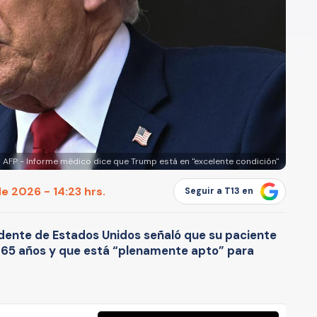
AFP - Informe médico dice que Trump está en "excelente condición"
e 2026 - 14:23 hrs.
Seguir a T13 en
idente de Estados Unidos señaló que su paciente
 65 años y que está “plenamente apto” para