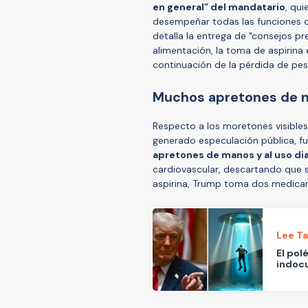
en general” del mandatario
, qu
desempeñar todas las funciones d
detalla la entrega de "consejos pr
alimentación, la toma de aspirina 
continuación de la pérdida de pes
Muchos apretones de 
Respecto a los moretones visibles
generado especulación pública, f
apretones de manos y al uso dia
cardiovascular, descartando que
aspirina, Trump toma dos medicam
Lee T
El pol
indocu