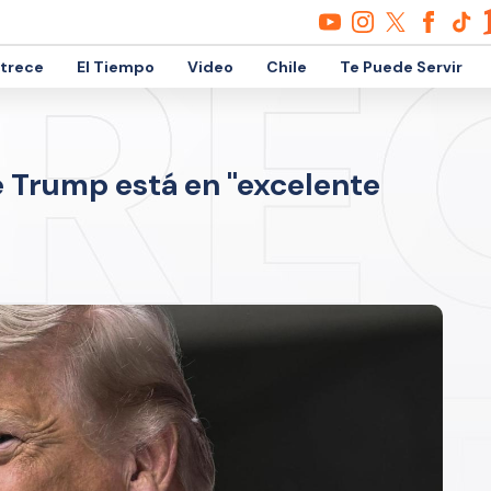
etrece
El Tiempo
Video
Chile
Te Puede Servir
 Trump está en "excelente