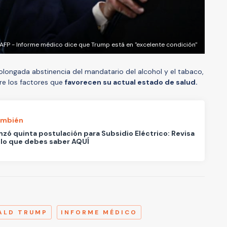
AFP - Informe médico dice que Trump está en "excelente condición"
olongada abstinencia del mandatario del alcohol y el tabaco,
re los factores que
favorecen su actual estado de salud.
ambién
ó quinta postulación para Subsidio Eléctrico: Revisa
lo que debes saber AQUÍ
A
ALD TRUMP
INFORME MÉDICO