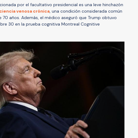
ionada por el facultativo presidencial es una leve hinchazón
ciencia venosa crónica
, una condición considerada común
e 70 años. Además, el médico aseguró que Trump obtuvo
bre 30 en la prueba cognitiva Montreal Cognitive