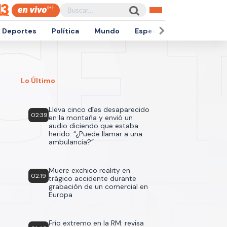
Deportes
Política
Mundo
Espectáculos
Empren
Lo Último
Lleva cinco días desaparecido
02:39
en la montaña y envió un
audio diciendo que estaba
herido: “¿Puede llamar a una
ambulancia?”
Muere exchico reality en
02:19
trágico accidente durante
grabación de un comercial en
Europa
Frío extremo en la RM: revisa