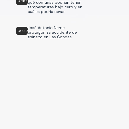
01:40
qué comunas podrían tener
temperaturas bajo cero y en
cuáles podría nevar
José Antonio Neme
00:49
protagoniza accidente de
tránsito en Las Condes