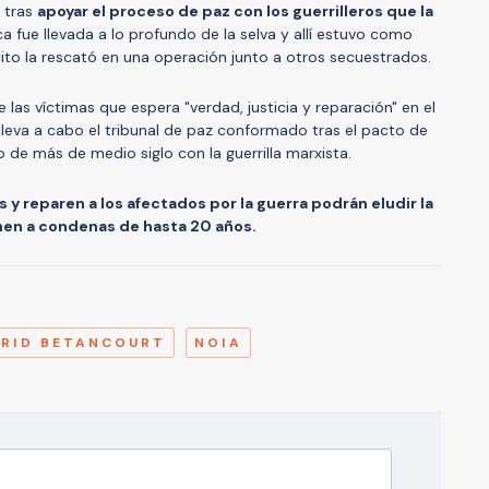
a tras
apoyar el proceso de paz con los guerrilleros que la
ca fue llevada a lo profundo de la selva y allí estuvo como
ito la rescató en una operación junto a otros secuestrados.
 las víctimas que espera "verdad, justicia y reparación" en el
lleva a cabo el tribunal de paz conformado tras el pacto de
 de más de medio siglo con la guerrilla marxista.
y reparen a los afectados por la guerra podrán eludir la
onen a condenas de hasta 20 años.
A
GRID BETANCOURT
NOIA