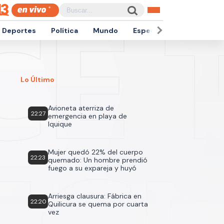
Deportes
Política
Mundo
Espectáculos
Empren
Lo Último
Avioneta aterriza de
22:27
emergencia en playa de
Iquique
Mujer quedó 22% del cuerpo
22:23
quemado: Un hombre prendió
fuego a su expareja y huyó
Arriesga clausura: Fábrica en
22:20
Quilicura se quema por cuarta
vez