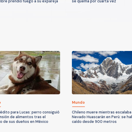
bre prendió fuego a su expareja
se quema por cuarta vez
o
Mundo
inédito para Lucas: perro consiguió
Chileno muere mientras escalaba 
nsión de alimentos tras el
Nevado Huascarán en Perú: se ha
io de sus dueños en México
caído desde 900 metros