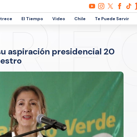
etrece
El Tiempo
Video
Chile
Te Puede Servir
su aspiración presidencial 20
uestro