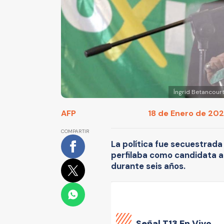
Íngrid Betancour
AFP
18 de Enero de 2022
COMPARTIR
La política fue secuestrad
perfilaba como candidata a l
durante seis años.
Señal
T13 En Vivo