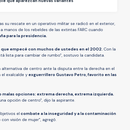
le que aparezcan nuevas variantes"
s su rescate en un operativo militar se radicó en el exterior,
a manos de los rebeldes de las extintas FARC cuando
a para la presidencia.
 lo que empecé con muchos de ustedes en el 2002.
Con la
á lista para cambiar de rumbo", sostuvo la candidata.
lternativa de centro ante la disputa entre la derecha en el
 el exalcalde y
exguerrillero Gustavo Petro, favorito en las
o malas opciones: extrema derecha, extrema izquierda.
na opción de centro", dijo la aspirante.
jetivos el
combate a la inseguridad y a la contaminación
con visión de mujer", agregó.