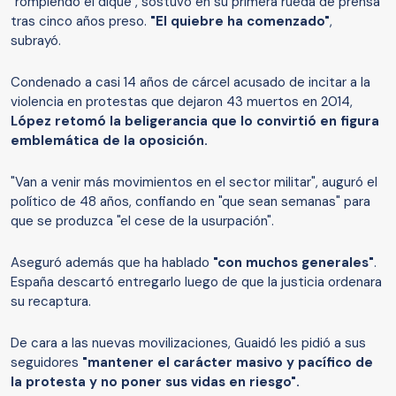
"rompiendo el dique", sostuvo en su primera rueda de prensa
tras cinco años preso.
"El quiebre ha comenzado"
,
subrayó.
Condenado a casi 14 años de cárcel acusado de incitar a la
violencia en protestas que dejaron 43 muertos en 2014,
López retomó la beligerancia que lo convirtió en figura
emblemática de la oposición.
"Van a venir más movimientos en el sector militar", auguró el
político de 48 años, confiando en "que sean semanas" para
que se produzca "el cese de la usurpación".
Aseguró además que ha hablado
"con muchos generales"
.
España descartó entregarlo luego de que la justicia ordenara
su recaptura.
De cara a las nuevas movilizaciones, Guaidó les pidió a sus
seguidores
"mantener el carácter masivo y pacífico de
la protesta y no poner sus vidas en riesgo".