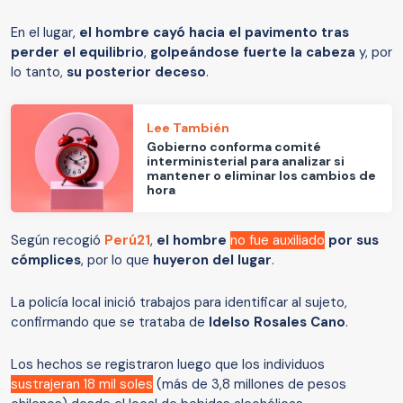
En el lugar,
el hombre cayó hacia el pavimento tras
perder el equilibrio
,
golpeándose fuerte la cabeza
y, por
lo tanto,
su posterior deceso
.
Lee También
Gobierno conforma comité
interministerial para analizar si
mantener o eliminar los cambios de
hora
Según recogió
Perú21
,
el hombre
no fue auxiliado
por sus
cómplices
, por lo que
huyeron del lugar
.
La policía local inició trabajos para identificar al sujeto,
confirmando que se trataba de
Idelso Rosales Cano
.
Los hechos se registraron luego que los individuos
sustrajeran 18 mil soles
(más de 3,8 millones de pesos