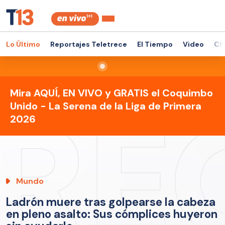
Lo Último
Reportajes Teletrece
El Tiempo
Video
Ch
Mira AQUÍ, EN VIVO y GRATIS el Coquimbo
Unido - La Serena de la Liga de Primera
2026
Mundo
Ladrón muere tras golpearse la cabeza
en pleno asalto: Sus cómplices huyeron