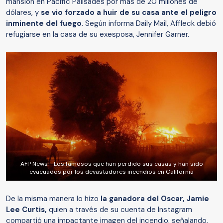
mansión en Pacific Palisades por más de 20 millones de
dólares, y
se vio forzado a huir de su casa ante el peligro
inminente del fuego
. Según informa Daily Mail, Affleck debió
refugiarse en la casa de su exesposa, Jennifer Garner.
AFP News - Los famosos que han perdido sus casas y han sido
evacuados por los devastadores incendios en California
De la misma manera lo hizo
la ganadora del Oscar, Jamie
Lee Curtis,
quien a través de su cuenta de Instagram
compartió una impactante imagen del incendio, señalando,