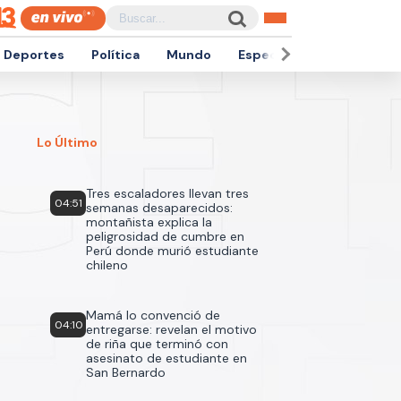
Deportes
Política
Mundo
Espectáculos
Empren
Lo Último
Tres escaladores llevan tres
04:51
semanas desaparecidos:
montañista explica la
peligrosidad de cumbre en
Perú donde murió estudiante
chileno
Mamá lo convenció de
04:10
entregarse: revelan el motivo
de riña que terminó con
asesinato de estudiante en
San Bernardo