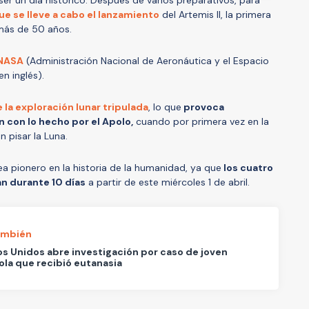
e se lleve a cabo el lanzamiento
del Artemis II, la primera
 más de 50 años.
 NASA
(Administración Nacional de Aeronáutica y el Espacio
n inglés).
e la exploración lunar tripulada
, lo que
provoca
 con lo hecho por el Apolo,
cuando por primera vez en la
n pisar la Luna.
a pionero en la historia de la humanidad, ya que
los cuatro
rán durante 10 días
a partir de este miércoles 1 de abril.
ambién
s Unidos abre investigación por caso de joven
la que recibió eutanasia