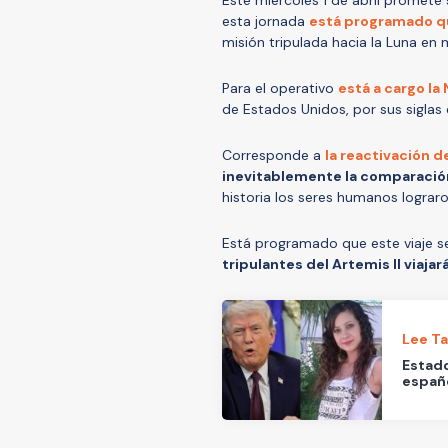
esta jornada
está programado qu
misión tripulada hacia la Luna en
Para el operativo
está a cargo la
de Estados Unidos, por sus siglas e
Corresponde a
la reactivación d
inevitablemente la comparación
historia los seres humanos lograro
Está programado que este viaje se
tripulantes del Artemis II viaja
Lee T
Estado
españo