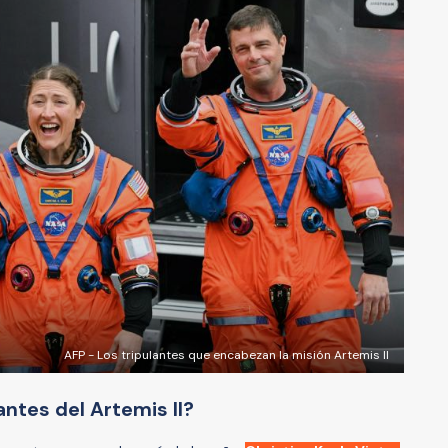
AFP - Los tripulantes que encabezan la misión Artemis II
antes del Artemis II?