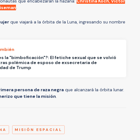
tronautas que encabezarán la hazaña:
Christina Koch, Victor
Wiseman
.
ujer
que viajará a la órbita de la Luna, ingresando su nombre
ambién
s la "bimboficación"?: El fetiche sexual que se volvió
ras polémica de esposo de exsecretaria de
idad de Trump
imera persona de raza negra
que alcanzará la órbita lunar.
merizo que tiene la misión
.
A
NA
MISIÓN ESPACIAL