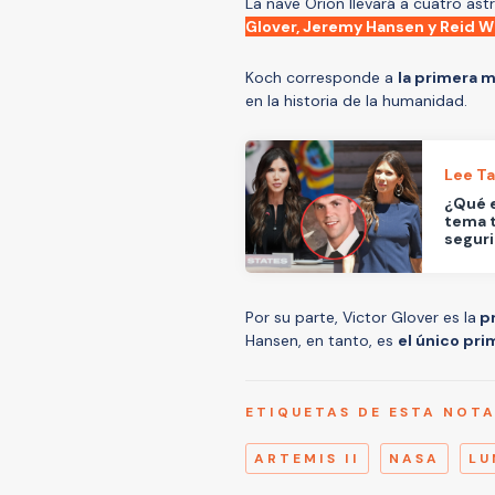
La nave Orion llevará a cuatro as
Glover, Jeremy Hansen y Reid 
Koch corresponde a
la primera m
en la historia de la humanidad.
Lee T
¿Qué e
tema t
segur
Por su parte, Victor Glover es la
pr
Hansen, en tanto, es
el único pri
ETIQUETAS DE ESTA NOT
ARTEMIS II
NASA
LU