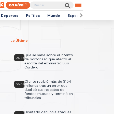
Deportes
Política
Mundo
Espectáculos
Empren
Lo Último
Qué se sabe sobre el intento
08:48
de portonazo que afectó al
escolta del exministro Luis
Cordero
Cliente recibió más de $154
08:09
millones tras un error que
duplicó sus rescates de
fondos mutuos y terminó en
tribunales
Diputado denuncia ataques