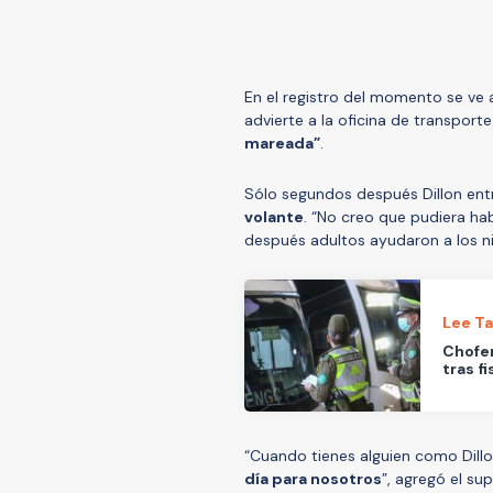
En el registro del momento se ve
advierte a la oficina de transport
mareada”
.
Sólo segundos después Dillon ent
volante
. “No creo que pudiera ha
después adultos ayudaron a los niñ
Lee T
Chofer
tras f
“Cuando tienes alguien como Dillo
día para nosotros
”, agregó el su