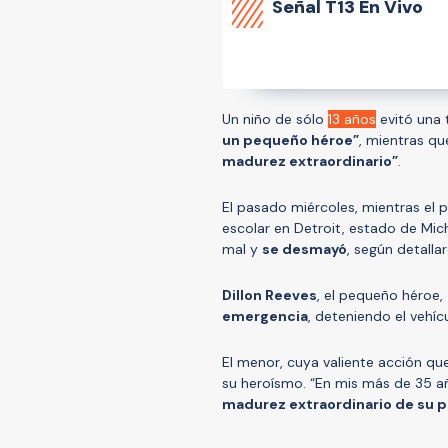
Señal
T13 En Vivo
Un niño de sólo
13 años
evitó una 
un pequeño héroe”
, mientras qu
madurez extraordinario”
.
El pasado miércoles, mientras el 
escolar en Detroit, estado de Mic
mal y
se desmayó
, según detalla
Dillon Reeves
, el pequeño héroe,
emergencia
, deteniendo el vehí
El menor, cuya valiente acción q
su heroísmo. “En mis más de 35 
madurez extraordinario de su p