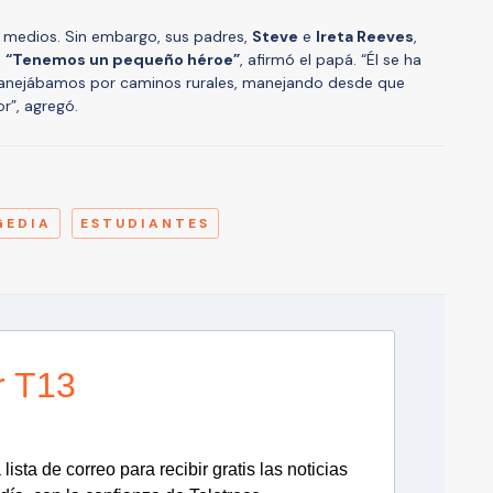
s medios. Sin embargo, sus padres,
Steve
e
Ireta Reeves
,
.
“Tenemos un pequeño héroe”
, afirmó el papá. “Él se ha
anejábamos por caminos rurales, manejando desde que
r”, agregó.
A
GEDIA
ESTUDIANTES
r T13
lista de correo para recibir gratis las noticias