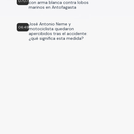
07:07
con arma blanca contra lobos
marinos en Antofagasta
José Antonio Neme y
06:49
motociclista quedaron
apercibidos tras el accidente:
¿qué significa esta medida?