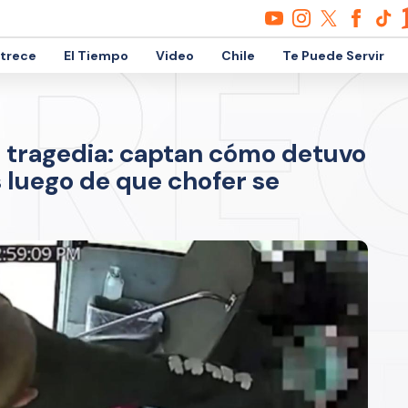
etrece
El Tiempo
Video
Chile
Te Puede Servir
a tragedia: captan cómo detuvo
 luego de que chofer se