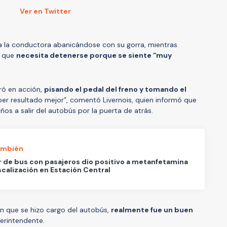
Ver en Twitter
 a la conductora abanicándose con su gorra, mientras
e que
necesita detenerse porque se siente “muy
ró en acción,
pisando el pedal del freno y tomando el
ber resultado mejor”, comentó Livernois, quien informó que
os a salir del autobús por la puerta de atrás.
ambién
 de bus con pasajeros dio positivo a metanfetamina
iscalización en Estación Central
n que se hizo cargo del autobús,
realmente fue un buen
perintendente.