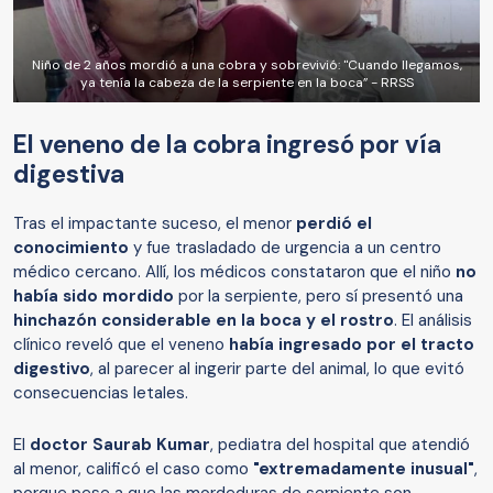
Niño de 2 años mordió a una cobra y sobrevivió: "Cuando llegamos,
ya tenía la cabeza de la serpiente en la boca” - RRSS
El veneno de la cobra ingresó por vía
digestiva
Tras el impactante suceso, el menor
perdió el
conocimiento
y fue trasladado de urgencia a un centro
médico cercano. Allí, los médicos constataron que el niño
no
había sido mordido
por la serpiente, pero sí presentó una
hinchazón considerable en la boca y el rostro
. El análisis
clínico reveló que el veneno
había ingresado por el tracto
digestivo
, al parecer al ingerir parte del animal, lo que evitó
consecuencias letales.
El
doctor Saurab Kumar
, pediatra del hospital que atendió
al menor, calificó el caso como
"extremadamente inusual"
,
porque pese a que las mordeduras de serpiente son