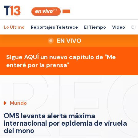
Lo Último
Reportajes Teletrece
El Tiempo
Video
Ch
EN VIVO
Sigue AQUÍ un nuevo capítulo de "Me
enteré por la prensa"
Mundo
OMS levanta alerta máxima
internacional por epidemia de viruela
del mono