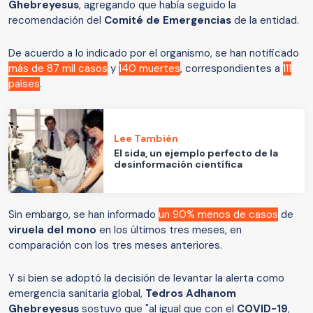
Ghebreyesus
, agregando que había seguido la
recomendación del
Comité de Emergencias
de la entidad.
De acuerdo a lo indicado por el organismo, se han notificado
más de 87 mil casos
y
140 muertes
, correspondientes a
111
países
.
Lee También
El sida, un ejemplo perfecto de la
desinformación científica
Sin embargo, se han informado
un 90% menos de casos
de
viruela del mono
en los últimos tres meses, en
comparación con los tres meses anteriores.
Y si bien se adoptó la decisión de levantar la alerta como
emergencia sanitaria global,
Tedros Adhanom
Ghebreyesus
sostuvo que "al igual que con el
COVID-19
,