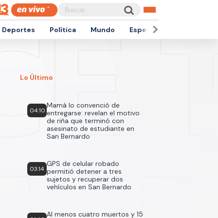
Deportes
Política
Mundo
Espectáculos
Empren
Lo Último
Mamá lo convenció de
04:10
entregarse: revelan el motivo
de riña que terminó con
asesinato de estudiante en
San Bernardo
GPS de celular robado
03:14
permitió detener a tres
sujetos y recuperar dos
vehículos en San Bernardo
Al menos cuatro muertos y 15