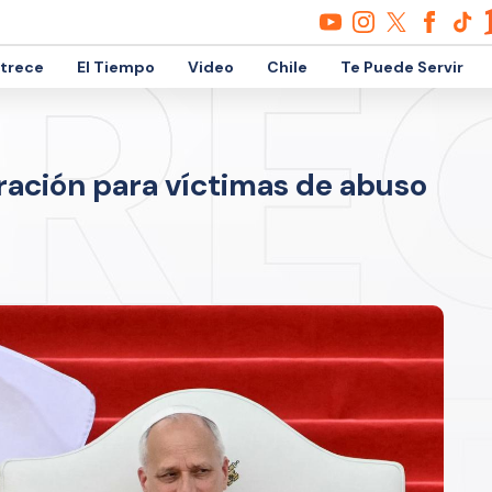
etrece
El Tiempo
Video
Chile
Te Puede Servir
aración para víctimas de abuso