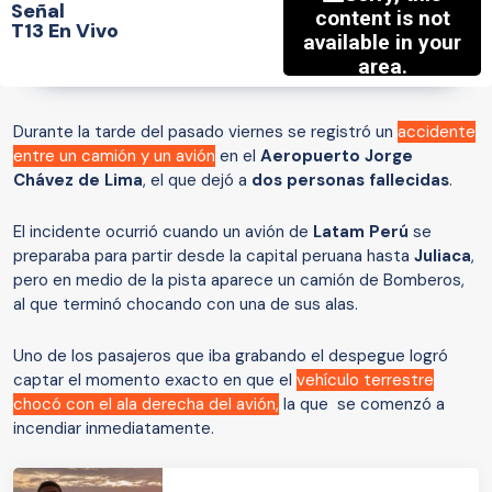
Señal
T13 En Vivo
Durante la tarde del pasado viernes se registró un
accidente
entre un camión y un avión
en el
Aeropuerto Jorge
Chávez de Lima
, el que dejó a
dos personas fallecidas
.
El incidente ocurrió cuando un avión de
Latam Perú
se
preparaba para partir desde la capital peruana hasta
Juliaca
,
pero en medio de la pista aparece un camión de Bomberos,
al que terminó chocando con una de sus alas.
Uno de los pasajeros que iba grabando el despegue logró
captar el momento exacto en que el
vehículo terrestre
chocó con el ala derecha del avión,
la que se comenzó a
incendiar inmediatamente.