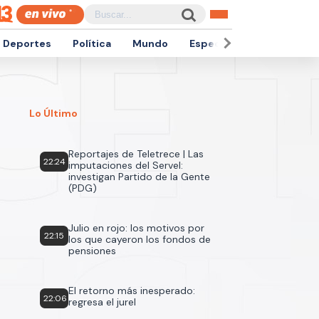
Deportes
Política
Mundo
Espectáculos
Empren
Lo Último
Reportajes de Teletrece | Las
22:24
imputaciones del Servel:
investigan Partido de la Gente
(PDG)
Julio en rojo: los motivos por
22:15
los que cayeron los fondos de
pensiones
El retorno más inesperado:
22:06
regresa el jurel