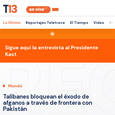
Lo Último
Reportajes Teletrece
El Tiempo
Video
Ch
Sigue aquí la entrevista al Presidente
Kast
Mundo
Talibanes bloquean el éxodo de
afganos a través de frontera con
Pakistán