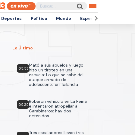
Deportes
Política
Mundo
Espectáculos
Empren
Lo Último
Mató a sus abuelos y luego
05:53
hizo un tiroteo en una
escuela: Lo que se sabe del
ataque armado de
adolescente en Tailandia
Robaron vehículo en La Reina
05:25
e intentaron atropellar a
Carabineros: hay dos
detenidos
Tres escaladores llevan tres