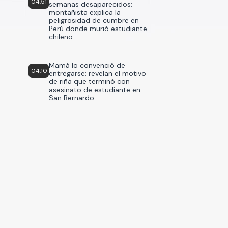
04:51
semanas desaparecidos:
montañista explica la
peligrosidad de cumbre en
Perú donde murió estudiante
chileno
Mamá lo convenció de
04:10
entregarse: revelan el motivo
de riña que terminó con
asesinato de estudiante en
San Bernardo