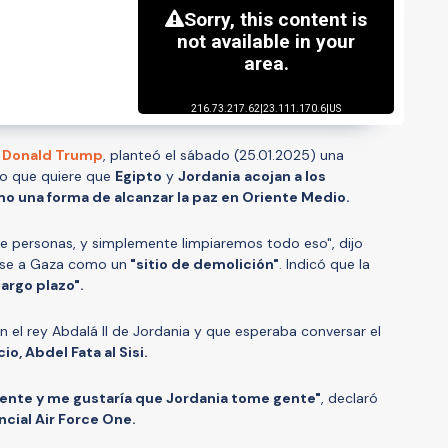
Donald Trump
, planteó el sábado (25.01.2025) una
jo que quiere que
Egipto
y
Jordania
acojan a los
mo una forma de alcanzar la paz en Oriente Medio.
e personas, y simplemente limpiaremos todo eso", dijo
dose a Gaza como un
"sitio de demolición"
. Indicó que la
argo plazo".
el rey Abdalá II de Jordania y que esperaba conversar el
o, Abdel Fata al Sisi.
nte y me gustaría que Jordania tome gente"
, declaró
ncial Air Force One.