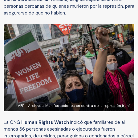
personas cercanas de quienes murieron por la represión, para
asegurarse de que no hablen.
AFP - Archivos. Manifestaciones en contra de la represión iraní
La ONG
Human Rights Watch
indicó que familiares de al
menos 36 personas asesinadas o ejecutadas fueron
interrogados, detenidos, perseguidos o condenados a cárcel