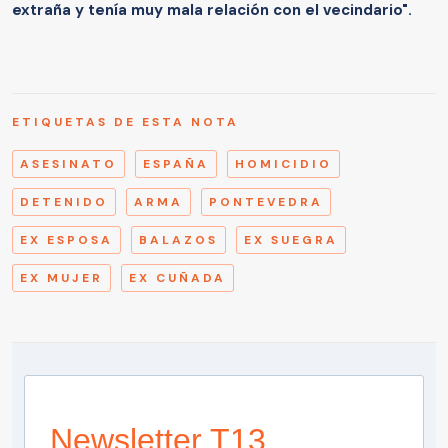
extraña y tenía muy mala relación con el vecindario".
ETIQUETAS DE ESTA NOTA
ASESINATO
ESPAÑA
HOMICIDIO
DETENIDO
ARMA
PONTEVEDRA
EX ESPOSA
BALAZOS
EX SUEGRA
EX MUJER
EX CUÑADA
Newsletter T13