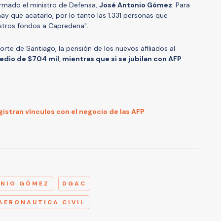
ormado el ministro de Defensa,
José Antonio Gómez
. Para
y hay que acatarlo, por lo tanto las 1.331 personas que
tros fondos a Capredena".
orte de Santiago, la pensión de los nuevos afiliados al
dio de $704 mil, mientras que si se jubilan con AFP
gistran vínculos con el negocio de las AFP
A
ONIO GÓMEZ
DGAC
AERONAUTICA CIVIL