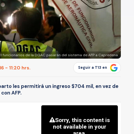
331 funcionarios de la DGAC pasarán del sistema de AFP a Capredena
 - 11:20 hrs.
Seguir a T13 en
arto les permitirá un ingreso $704 mil, en vez de
 con AFP.