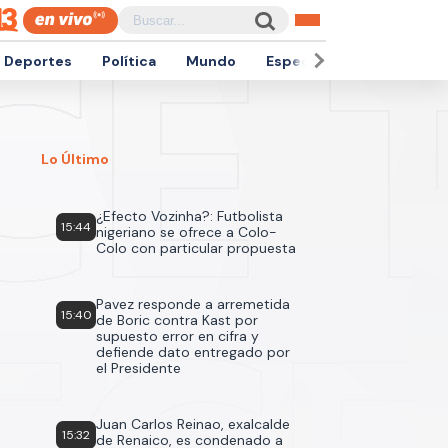
Deportes
Política
Mundo
Espectáculos
Empren
Lo Último
¿Efecto Vozinha?: Futbolista
15:44
nigeriano se ofrece a Colo-
Colo con particular propuesta
Pavez responde a arremetida
15:40
de Boric contra Kast por
supuesto error en cifra y
defiende dato entregado por
el Presidente
Juan Carlos Reinao, exalcalde
15:32
de Renaico, es condenado a