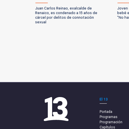
Juan Carlos Reinao, exalcalde de
Joven 
Renaico, es condenado a 15 años de
bebé e
cárcel por delitos de connotación
"No ha
sexual
El 13
Portada
Programas
Programación
Capítulos