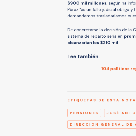
$900 mil millones
, según ha inf
Pérez "es un fallo judicial obliga 
demandamos trasladaríamos nues
De concretarse la decisión de la C
sistema de reparto sería en
prome
alcanzarían los $210 mil
.
Lee también:
104 políticos re
ETIQUETAS DE ESTA NOT
PENSIONES
JOSÉ ANT
DIRECCION GENERAL DE 