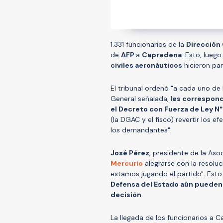
1.331 funcionarios de la
Dirección 
de
AFP
a
Capredena
. Esto, lueg
civiles aeronáuticos
hicieron par
El tribunal ordenó "a cada uno de
General señalada,
les correspond
el Decreto con Fuerza de Ley N°
(la DGAC y el fisco) revertir los e
los demandantes".
José Pérez
, presidente de la Aso
Mercurio
alegrarse con la resolu
estamos jugando el partido". Esto
Defensa del Estado aún pueden r
decisión
.
La llegada de los funcionarios a