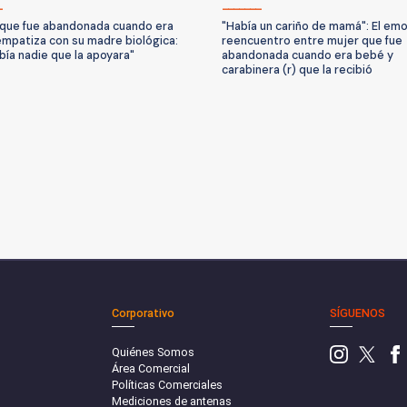
que fue abandonada cuando era
"Había un cariño de mamá": El em
mpatiza con su madre biológica:
reencuentro entre mujer que fue
bía nadie que la apoyara"
abandonada cuando era bebé y
carabinera (r) que la recibió
Corporativo
SÍGUENOS
Quiénes Somos
Área Comercial
Políticas Comerciales
Mediciones de antenas