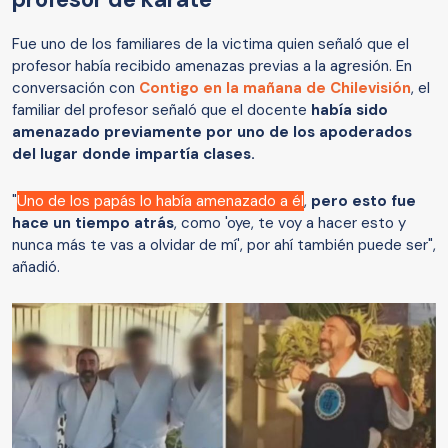
Fue uno de los familiares de la victima quien señaló que el
profesor había recibido amenazas previas a la agresión. En
conversación con
Contigo en la mañana de Chilevisión
, el
familiar del profesor señaló que el docente
había sido
amenazado previamente por uno de los apoderados
del lugar donde impartía clases.
"
Uno de los papás lo había amenazado a él
,
pero
esto fue
hace un tiempo atrás
, como 'oye, te voy a hacer esto y
nunca más te vas a olvidar de mí', por ahí también puede ser",
añadió.