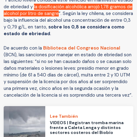
de ebriedad y
la dosificación alcohólica arrojó 1,78 gramos de
alcohol por litro de sangre
”. Según la ley chilena, se considera
bajo la influencia del alcohol una concentración de entre 0,3
y 0,79 g/L, en tanto,
sobre los 0,8 se considera como
estado de ebriedad
.
De acuerdo con la
Biblioteca del Congreso Nacional
(BCN), las sanciones por manejar en estado de ebriedad son
las siguientes: “si no se han causado daños o se causan solo
daños materiales o lesiones leves: presidio menor en grado
mínimo (de 61 a 540 días de cárcel), multa entre 2 y 10 UTM
y suspensión de la licencia por dos años al ser sorprendido
una primera vez, cinco años en la segunda ocasión y la
cancelación de la licencia si es sorprendido una tercera vez”.
Lee También
VIDEOS | Registran tromba marina
frente a Caleta Lenga y distintos
sectores costeros del Biobío