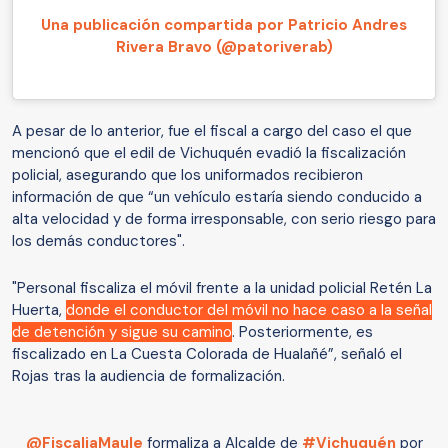
Una publicación compartida por Patricio Andres
Rivera Bravo (@patoriverab)
A pesar de lo anterior, fue el fiscal a cargo del caso el que
mencionó que el edil de Vichuquén evadió la fiscalización
policial, asegurando que los uniformados recibieron
información de que “un vehículo estaría siendo conducido a
alta velocidad y de forma irresponsable, con serio riesgo para
los demás conductores".
"Personal fiscaliza el móvil frente a la unidad policial Retén La
Huerta,
donde el conductor del móvil no hace caso a la señal
de detención y sigue su camino
. Posteriormente, es
fiscalizado en La Cuesta Colorada de Hualañé”, señaló el
Rojas tras la audiencia de formalización.
@FiscaliaMaule
formaliza a Alcalde de
#Vichuquén
por