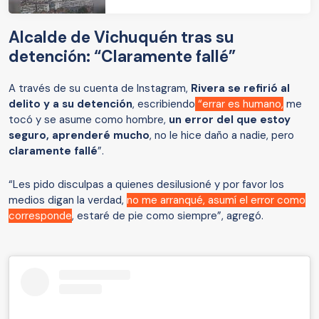
Alcalde de Vichuquén tras su
detención: “Claramente fallé”
A través de su cuenta de Instagram,
Rivera se refirió al
delito y a su detención
, escribiendo
“errar es humano,
me
tocó y se asume como hombre,
un error del que estoy
seguro, aprenderé mucho
, no le hice daño a nadie, pero
claramente fallé
”.
“Les pido disculpas a quienes desilusioné y por favor los
medios digan la verdad,
no me arranqué, asumí el error como
corresponde
, estaré de pie como siempre”, agregó.