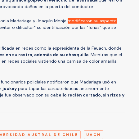
e Bioquímica golpeó el vehículo de la Armada
que retiró a
, provocando daños en la puerta del conductor.
ntonia Madariaga y Joaquín Monje
modificaron su aspecto
evitar o dificultar" su identificación por las "funas" que se
ntificada en redes como la expresidenta de la Feuach, donde
s en su rostro, además de su chasquilla
. Mientras que el
en redes sociales vistiendo una camisa de color amarilla,
, funcionarios policiales notificaron que Madariaga usó en
n jockey
para tapar las características anteriormente
je fue observado con su
cabello recién cortado, sin rizos y
A
VERSIDAD AUSTRAL DE CHILE
UACH