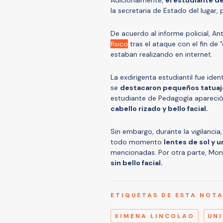
Adicionalmente,
el estudiante d
la secretaria de Estado del lugar
De acuerdo al informe policial, A
físico
tras el ataque con el fin de "
estaban realizando en internet.
La exdirigenta estudiantil fue ide
se
destacaron pequeños tatuaje
estudiante de Pedagogía apareció 
cabello rizado y bello facial.
Sin embargo, durante la vigilancia
todo momento
lentes de sol y u
mencionadas. Por otra parte, Mon
sin bello facial.
ETIQUETAS DE ESTA NOT
XIMENA LINCOLAO
UNI