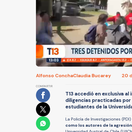
Alfonso Concha
Claudia Bucarey
20 d
COMPARTIR
T13 accedió en exclusiva al 
diligencias practicadas por 
estudiantes de la Universid
La Policía de Investigaciones (PDI
como los autores de la agresión
Universidad Austral de Chile (UACh)