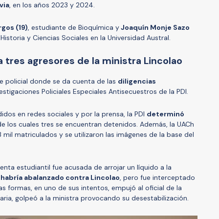
via
, en los años 2023 y 2024.
gos (19)
, estudiante de Bioquímica y
Joaquín Monje Sazo
istoria y Ciencias Sociales en la Universidad Austral.
 a tres agresores de la ministra Lincolao
me policial donde se da cuenta de las
diligencias
estigaciones Policiales Especiales Antisecuestros de la PDI.
didos en redes sociales y por la prensa, la PDI
determinó
 de los cuales tres se encuentran detenidos. Además, la UACh
3 mil matriculados y se utilizaron las imágenes de la base del
enta estudiantil fue acusada de arrojar un líquido a la
habría abalanzado contra Lincolao
, pero fue interceptado
s formas, en uno de sus intentos, empujó al oficial de la
ria, golpeó a la ministra provocando su desestabilización.