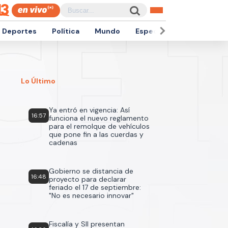
Deportes
Política
Mundo
Espectáculos
Empren
Lo Último
Ya entró en vigencia: Así
16:57
funciona el nuevo reglamento
para el remolque de vehículos
que pone fin a las cuerdas y
cadenas
Gobierno se distancia de
16:48
proyecto para declarar
feriado el 17 de septiembre:
"No es necesario innovar"
Fiscalía y SII presentan