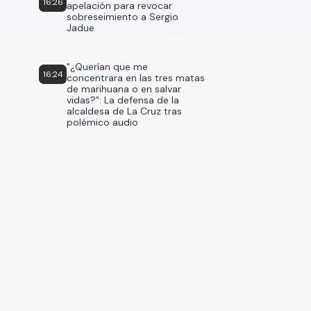
16:26
apelación para revocar
sobreseimiento a Sergio
Jadue
"¿Querían que me
16:24
concentrara en las tres matas
de marihuana o en salvar
vidas?": La defensa de la
alcaldesa de La Cruz tras
polémico audio