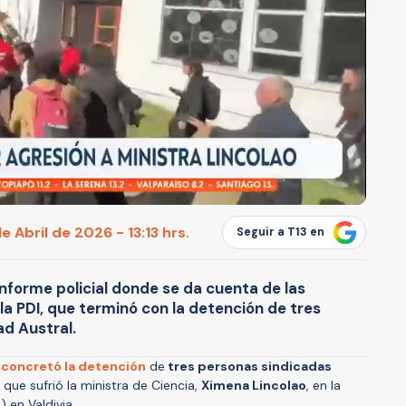
e Abril de 2026 - 13:13 hrs.
Seguir a T13 en
informe policial donde se da cuenta de las
la PDI, que terminó con la detención de tres
ad Austral.
)
concretó la detención
de
tres personas sindicadas
que sufrió la ministra de Ciencia,
Ximena Lincolao
, en la
 en Valdivia.