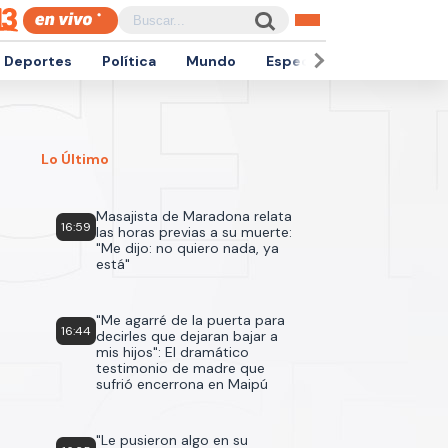
Deportes
Política
Mundo
Espectáculos
Empren
Lo Último
Masajista de Maradona relata
16:59
las horas previas a su muerte:
"Me dijo: no quiero nada, ya
está"
"Me agarré de la puerta para
16:44
decirles que dejaran bajar a
mis hijos": El dramático
testimonio de madre que
sufrió encerrona en Maipú
"Le pusieron algo en su