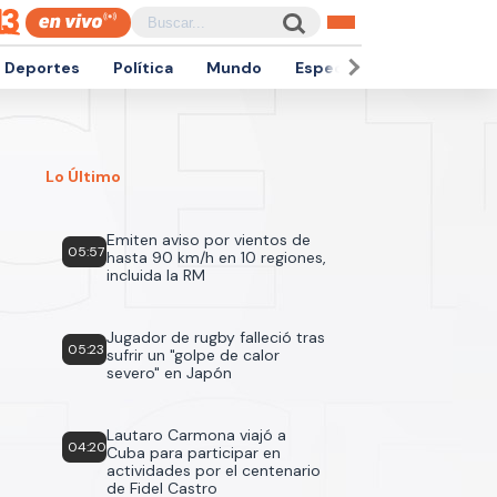
Deportes
Política
Mundo
Espectáculos
Empren
Lo Último
Emiten aviso por vientos de
05:57
hasta 90 km/h en 10 regiones,
incluida la RM
Jugador de rugby falleció tras
05:23
sufrir un "golpe de calor
severo" en Japón
Lautaro Carmona viajó a
04:20
Cuba para participar en
actividades por el centenario
de Fidel Castro