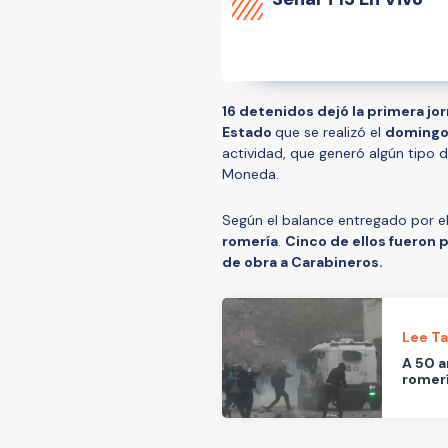
16 detenidos dejó la primera j
Estado
que se realizó el
domingo
actividad, que generó algún tipo d
Moneda.
Según el balance entregado por el 
romería
.
Cinco de ellos fueron 
de obra a Carabineros.
Lee T
A 50 a
romerí