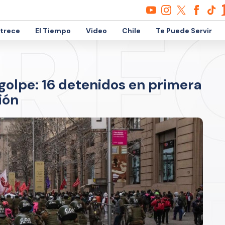
etrece
El Tiempo
Video
Chile
Te Puede Servir
golpe: 16 detenidos en primera
ión