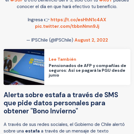
el
#SUF
u otro beneficio del IPS, solo con tu
#RUT
puedes
conocer el día en que hará efectivo tu beneficio.
Ingresa 👉
https://t.co/esHhN1c4AX
pic.twitter.com/tbbnNmn9Jj
— IPSChile (@IPSChile)
August 2, 2022
Lee También
Pensionados de AFP y compañías de
seguros: Así se pagará la PGU desde
junio
Alerta sobre estafa a través de SMS
que pide datos personales para
obtener "Bono Invierno"
​A través de sus redes sociales, el Gobierno de Chile alertó
sobre una
estafa
a través de un mensaje de texto