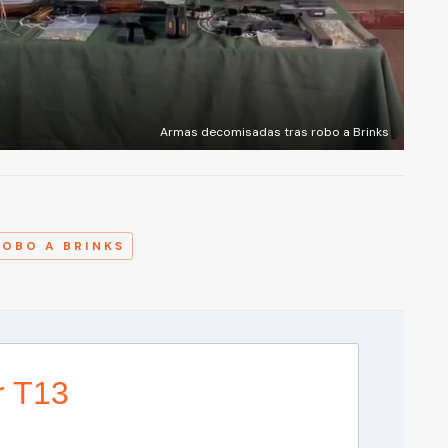
Armas decomisadas tras robo a Brinks
A
ROBO A BRINKS
r T13