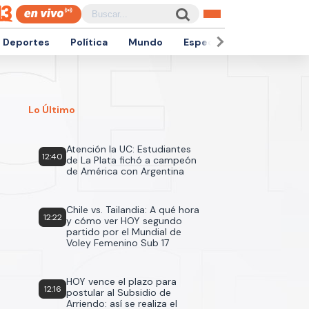
Deportes
Política
Mundo
Espectáculos
Empren
Lo Último
Atención la UC: Estudiantes
12:40
de La Plata fichó a campeón
de América con Argentina
Chile vs. Tailandia: A qué hora
12:22
y cómo ver HOY segundo
partido por el Mundial de
Voley Femenino Sub 17
HOY vence el plazo para
12:16
postular al Subsidio de
Arriendo: así se realiza el