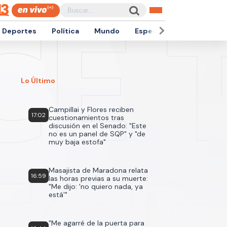
Deportes
Política
Mundo
Espectáculos
Empren
Lo Último
Campillai y Flores reciben
17:02
cuestionamientos tras
discusión en el Senado: "Este
no es un panel de SQP" y "de
muy baja estofa"
Masajista de Maradona relata
16:59
las horas previas a su muerte:
"Me dijo: 'no quiero nada, ya
está'"
"Me agarré de la puerta para