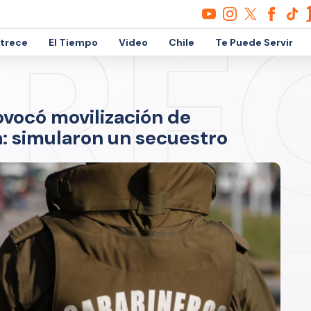
etrece
El Tiempo
Video
Chile
Te Puede Servir
ovocó movilización de
: simularon un secuestro