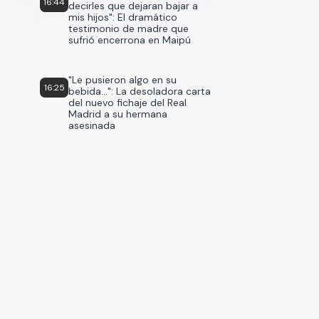
16:44
decirles que dejaran bajar a
mis hijos": El dramático
testimonio de madre que
sufrió encerrona en Maipú
"Le pusieron algo en su
16:25
bebida...": La desoladora carta
del nuevo fichaje del Real
Madrid a su hermana
asesinada