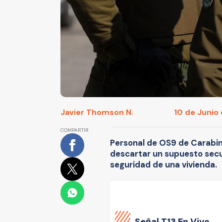
Javier Thomson N.
10 de Junio
COMPARTIR
Personal de OS9 de Carabin
descartar un supuesto sec
seguridad de una vivienda.
Señal
T13 En Vivo