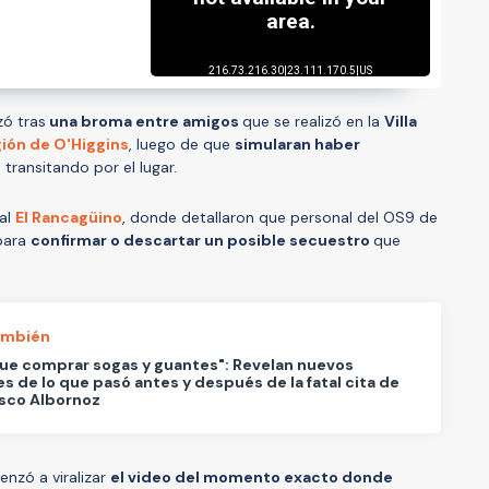
zó tras
una broma entre amigos
que se realizó en la
Villa
gión de O'Higgins
, luego de que
simularan haber
 transitando por el lugar.
cal
El Rancagüino
, donde detallaron que personal del OS9 de
 para
confirmar o descartar un posible secuestro
que
ambién
ue comprar sogas y guantes": Revelan nuevos
es de lo que pasó antes y después de la fatal cita de
sco Albornoz
enzó a viralizar
el video del momento exacto donde