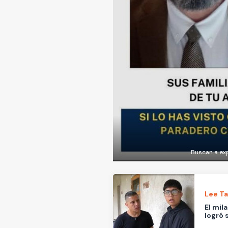
Buscan a exp
Lee T
El mil
logró 