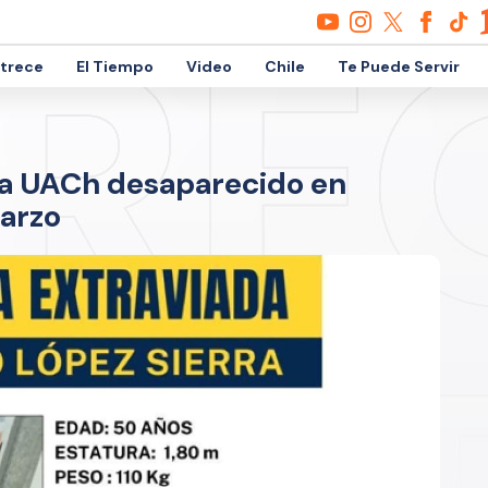
etrece
El Tiempo
Video
Chile
Te Puede Servir
la UACh desaparecido en
marzo