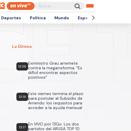
Deportes
Política
Mundo
Espectáculos
Empren
Lo Último
Exministro Grau arremete
13:38
contra la megarreforma: "Es
difícil encontrar aspectos
positivos"
Este viernes termina el plazo
13:19
para postular al Subsidio de
Arriendo: los requisitos para
acceder a la ayuda mensual
En VIVO por 13Go: Los dos
13:17
partidos del ARUSA TOP 10