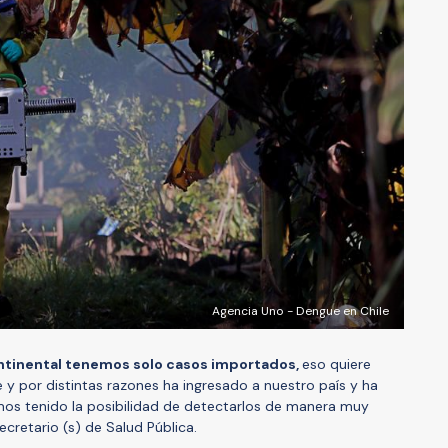
Agencia Uno - Dengue en Chile
ontinental tenemos solo casos importados,
eso quiere
 y por distintas razones ha ingresado a nuestro país y ha
mos tenido la posibilidad de detectarlos de manera muy
secretario (s) de Salud Pública.