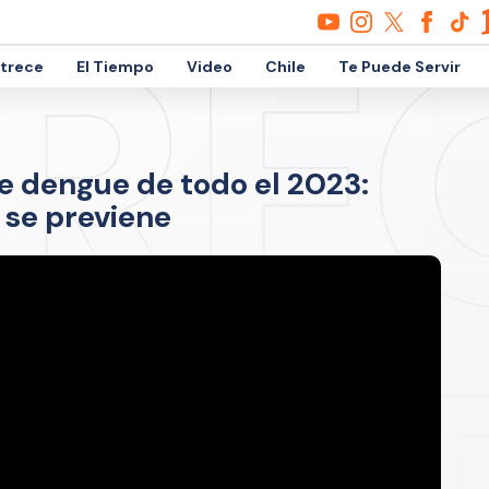
etrece
El Tiempo
Video
Chile
Te Puede Servir
de dengue de todo el 2023:
 se previene