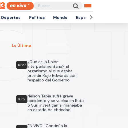
Deportes
Política
Mundo
Espectáculos
Empren
Lo Último
¿Qué es la Unión
10:27
Interparlamentaria? El
organismo al que aspira
presidir Rojo Edwards con
respaldo del Gobierno
Nelson Tapia sufre grave
10:12
accidente y se vuelca en Ruta
5 Sur: investigan si manejaba
en estado de ebriedad
EN VIVO | Continúa la