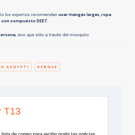
uito los expertos recomiendan
usar mangas largas, ropa
os con compuesto DEET.
persona,
sino que sólo a través del mosquito.
A
ES AEGYPTI
DENGUE
r T13
lista de correo para recibir gratis las noticias