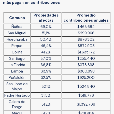
más pagan en contribuciones
.
Propiedades
Promedio
Comuna
afectas
contribuciones anuales
Ñuñoa
69,0%
$463.684
San Miguel
51,1%
$299.966
Huechuraba
50,4%
$876.302
Pirque
46,4%
$872.908
Colina
41,2%
$1.635.172
Santiago
37,0%
$255.440
La Florida
36,8%
$373.398
Lampa
33,9%
$360.898
Peñalolén
32,5%
$925.200
San José de
32,1%
$524.840
Maipo
Padre Hurtado
31,5%
$519.776
Calera de
31,2%
$1.392.768
Tango
Macul
31,2%
$281.984