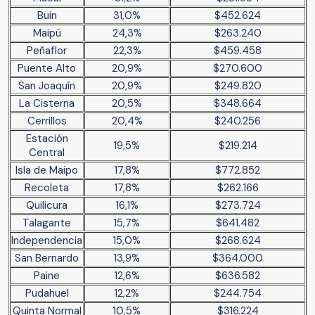
Buin
31,0%
$452.624
Maipú
24,3%
$263.240
Peñaflor
22,3%
$459.458
Puente Alto
20,9%
$270.600
San Joaquín
20,9%
$249.820
La Cisterna
20,5%
$348.664
Cerrillos
20,4%
$240.256
Estación
19,5%
$219.214
Central
Isla de Maipo
17,8%
$772.852
Recoleta
17,8%
$262.166
Quilicura
16,1%
$273.724
Talagante
15,7%
$641.482
Independencia
15,0%
$268.624
San Bernardo
13,9%
$364.000
Paine
12,6%
$636.582
Pudahuel
12,2%
$244.754
Quinta Normal
10,5%
$316.224