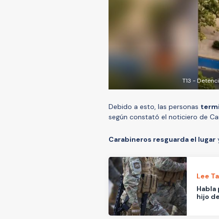
T13 - Detenc
Debido a esto, las personas
termi
según constató el noticiero de Can
Carabineros resguarda el lugar
y
Lee T
Habla 
hijo d