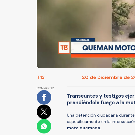
T13
20 de Diciembre de 20
COMPARTIR
Transeúntes y testigos ejer
prendiéndole fuego a la mot
Una detención ciudadana durante l
específicamente en la intersecció
moto quemada
.