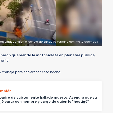
ión ciudadana en el centro de Santiago termina con moto quemada
naron quemando la motocicleta en plena vía pública
,
al 13.
 trabaja para esclarecer este hecho.
ambién
padre de subteniente hallado muerto: Asegura que su
ejó carta con nombre y cargo de quien lo "hostigó"