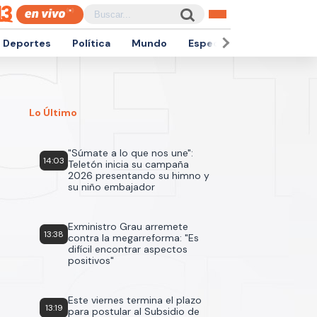
Deportes
Política
Mundo
Espectáculos
Empren
Lo Último
"Súmate a lo que nos une":
14:03
Teletón inicia su campaña
2026 presentando su himno y
su niño embajador
Exministro Grau arremete
13:38
contra la megarreforma: "Es
difícil encontrar aspectos
positivos"
Este viernes termina el plazo
13:19
para postular al Subsidio de