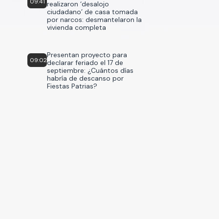
09:41
realizaron ‘desalojo
ciudadano’ de casa tomada
por narcos: desmantelaron la
vivienda completa
Presentan proyecto para
09:02
declarar feriado el 17 de
septiembre: ¿Cuántos días
habría de descanso por
Fiestas Patrias?