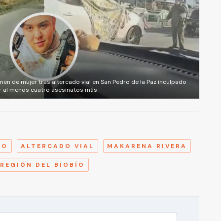
men de mujer tras altercado vial en San Pedro de la Paz inculpado
r al menos cuatro asesinatos más
A
TO
ALTERCADO VIAL
MAKARENA RIVERA
REGIÓN DEL BIOBÍO