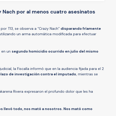
y Nach por al menos cuatro asesinatos
s por T13, se observa a “Crazy Nach”
disparando fríamente
 utilizando un arma automática modificada para efectuar
o en un
segundo homicidio ocurrido en julio del mismo
icial, la Fiscalía informó que en la audiencia fijada para el 2
 plazo de investigación contra el imputado
, mientras se
karena Rivera expresaron el profundo dolor que les ha
s llevó todo, nos mató a nosotros. Nos mató como