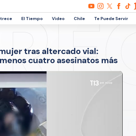
etrece
El Tiempo
Video
Chile
Te Puede Servir
ujer tras altercado vial:
l menos cuatro asesinatos más