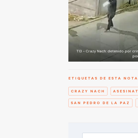
T13 - Crazy Nach: detenido por cri
po
ETIQUETAS DE ESTA NOT
CRAZY NACH
ASESINA
SAN PEDRO DE LA PAZ