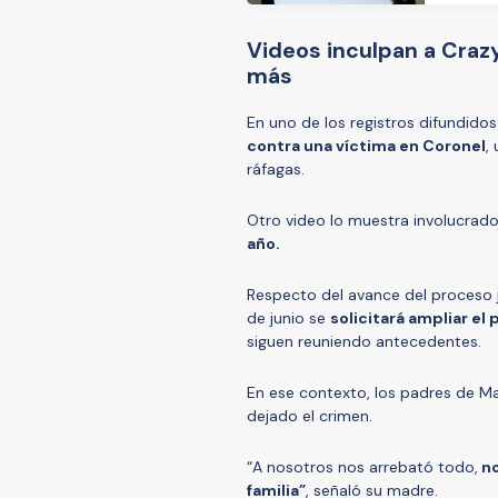
Videos inculpan a Craz
más
En uno de los registros difundido
contra una víctima en Coronel
,
ráfagas.
Otro video lo muestra involucrad
año.
Respecto del avance del proceso jud
de junio se
solicitará ampliar el
siguen reuniendo antecedentes.
En ese contexto, los padres de Ma
dejado el crimen.
“A nosotros nos arrebató todo,
no
familia”
, señaló su madre.