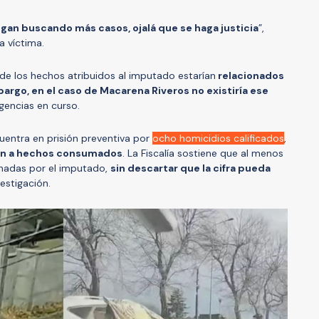
igan buscando más casos, ojalá que se haga justicia
”,
a víctima.
 de los hechos atribuidos al imputado estarían
relacionados
argo, en el caso de Macarena Riveros no existiría ese
ligencias en curso.
cuentra en prisión preventiva por
ocho homicidios calificados
,
n a hechos consumados
. La Fiscalía sostiene que al menos
inadas por el imputado,
sin descartar que la cifra pueda
estigación.