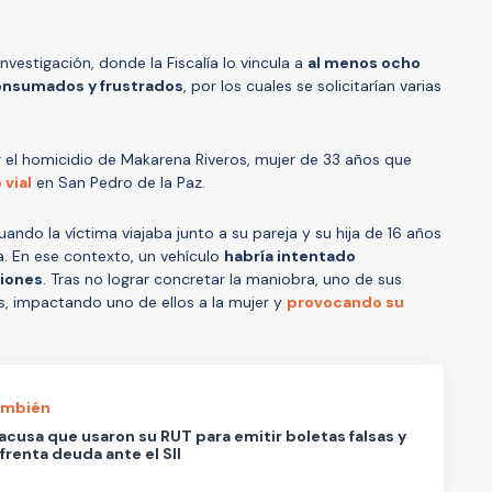
investigación, donde la Fiscalía lo vincula a
al menos ocho
consumados y frustrados
, por los cuales se solicitarían varias
 el homicidio de Makarena Riveros, mujer de 33 años que
 vial
en San Pedro de la Paz.
uando la víctima viajaba junto a su pareja y su hija de 16 años
a. En ese contexto, un vehículo
habría intentado
siones
. Tras no lograr concretar la maniobra, uno de sus
s, impactando uno de ellos a la mujer y
provocando su
ambién
acusa que usaron su RUT para emitir boletas falsas y
frenta deuda ante el SII