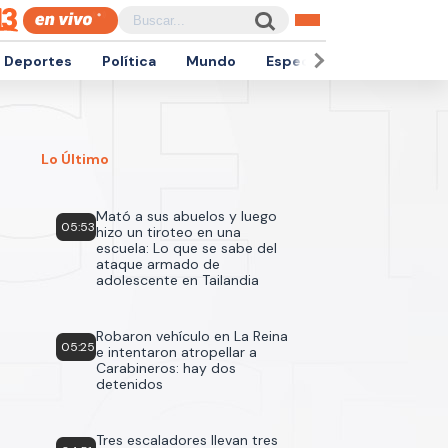
Deportes
Política
Mundo
Espectáculos
Empren
Lo Último
Mató a sus abuelos y luego
05:53
hizo un tiroteo en una
escuela: Lo que se sabe del
ataque armado de
adolescente en Tailandia
Robaron vehículo en La Reina
05:25
e intentaron atropellar a
Carabineros: hay dos
detenidos
Tres escaladores llevan tres