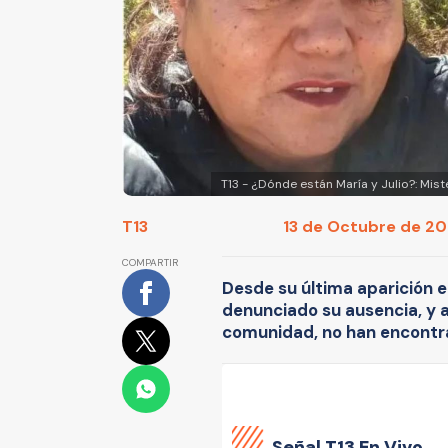
T13 - ¿Dónde están María y Julio?: Mis
T13
13 de Octubre de 202
COMPARTIR
Desde su última aparición e
denunciado su ausencia, y a
comunidad, no han encontra
Señal
T13 En Vivo