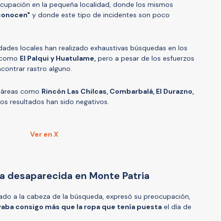
cupación en la pequeña localidad, donde los mismos
conocen"
y donde este tipo de incidentes son poco
ridades locales han realizado exhaustivas búsquedas en los
s como
El Palqui y Huatulame,
pero a pesar de los esfuerzos
contrar rastro alguno.
o áreas como
Rincón Las Chilcas, Combarbalá, El Durazno,
os resultados han sido negativos.
Ver en X
a desaparecida en Monte Patria
tado a la cabeza de la búsqueda, expresó su preocupación,
vaba consigo más que la ropa que tenía puesta
el día de