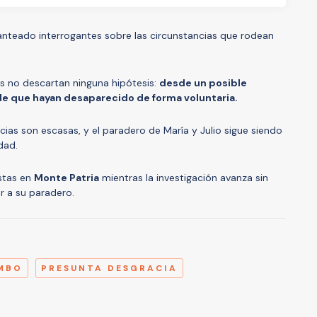
lanteado interrogantes sobre las circunstancias que rodean
es no descartan ninguna hipótesis:
desde un posible
 de que hayan desaparecido de forma voluntaria.
cias son escasas, y el paradero de María y Julio sigue siendo
dad.
estas en
Monte Patria
mientras la investigación avanza sin
r a su paradero.
A
MBO
PRESUNTA DESGRACIA