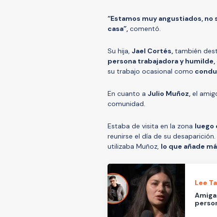
“Estamos muy angustiados, no 
casa”,
comentó.
Su hija,
Jael Cortés,
también desta
persona trabajadora y humilde,
su trabajo ocasional como
conduc
En cuanto a
Julio Muñoz,
el amig
comunidad.
Estaba de visita en la zona
luego 
reunirse el día de su desaparición
utilizaba Muñoz,
lo que añade má
Lee T
Amiga 
person