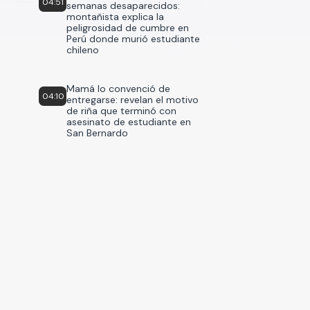
04:51
semanas desaparecidos:
montañista explica la
peligrosidad de cumbre en
Perú donde murió estudiante
chileno
Mamá lo convenció de
04:10
entregarse: revelan el motivo
de riña que terminó con
asesinato de estudiante en
San Bernardo