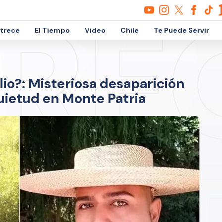
etrece
El Tiempo
Video
Chile
Te Puede Servir
io?: Misteriosa desaparición
uietud en Monte Patria