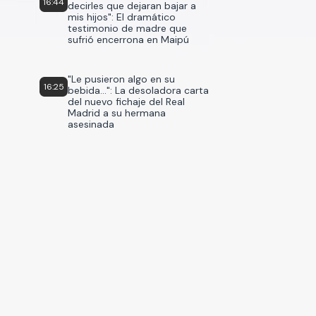
16:44
decirles que dejaran bajar a
mis hijos": El dramático
testimonio de madre que
sufrió encerrona en Maipú
"Le pusieron algo en su
16:25
bebida...": La desoladora carta
del nuevo fichaje del Real
Madrid a su hermana
asesinada