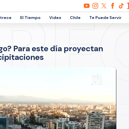
etrece
El Tiempo
Video
Chile
Te Puede Servir
ago? Para este día proyectan
cipitaciones