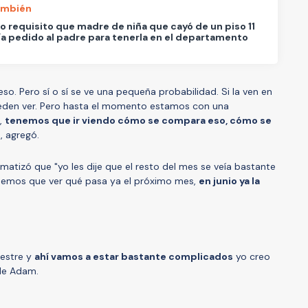
ambién
co requisito que madre de niña que cayó de un piso 11
ía pedido al padre para tenerla en el departamento
. Pero sí o sí se ve una pequeña probabilidad. Si la ven en
pueden ver. Pero hasta el momento estamos con una
,
tenemos que ir viendo cómo se compara eso, cómo se
", agregó.
matizó que "yo les dije que el resto del mes se veía bastante
nemos que ver qué pasa ya el próximo mes,
en junio ya la
mestre y
ahí vamos a estar bastante complicados
yo creo
lle Adam.