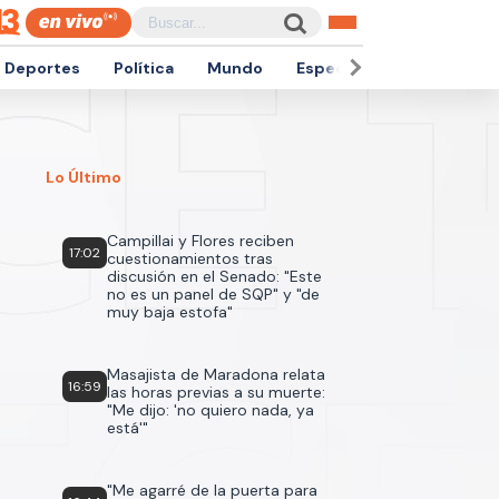
Deportes
Política
Mundo
Espectáculos
Empren
Lo Último
Campillai y Flores reciben
17:02
cuestionamientos tras
discusión en el Senado: "Este
no es un panel de SQP" y "de
muy baja estofa"
Masajista de Maradona relata
16:59
las horas previas a su muerte:
"Me dijo: 'no quiero nada, ya
está'"
"Me agarré de la puerta para