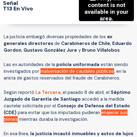
Señal
T13 En Vivo
La justicia embargó diversas propiedades de los
ex
generales directores
de
Carabineros de Chile
,
Eduardo
Gordon
,
Gustavo González Jure
y
Bruno Villalobos
.
Las ex autoridades de la
policía uniformada
están siendo
investigados por
malversación de caudales públicos
, en la
arista de gastos reservados del fraude de Carabineros.
Según reportó
La Tercera
, el pasado 8 de abril, el
Séptimo
Juzgado de Garantía de Santiago
accedió a la medida
cautelar solicitada por el
Consejo de Defensa del Estado
(CDE)
para evitar que los imputados pudieran
enajenar sus
bienes
mientras duraba la investigación.
En esa línea,
la justicia incautó inmuebles y autos de lujos