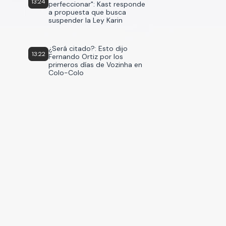
13:24
perfeccionar": Kast responde
a propuesta que busca
suspender la Ley Karin
¿Será citado?: Esto dijo
13:22
Fernando Ortiz por los
primeros días de Vozinha en
Colo-Colo