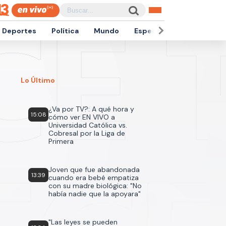
Deportes
Política
Mundo
Espectáculos
Empren
Lo Último
¿Va por TV?: A qué hora y
15:08
cómo ver EN VIVO a
Universidad Católica vs.
Cobresal por la Liga de
Primera
Joven que fue abandonada
13:39
cuando era bebé empatiza
con su madre biológica: "No
había nadie que la apoyara"
"Las leyes se pueden