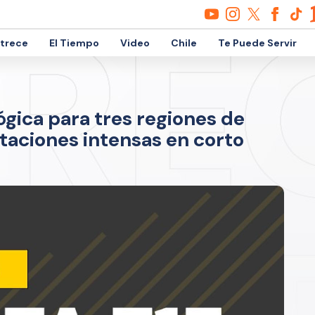
etrece
El Tiempo
Video
Chile
Te Puede Servir
gica para tres regiones de
itaciones intensas en corto