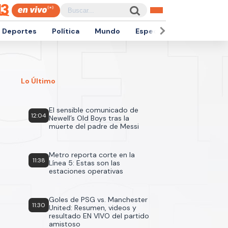
Deportes
Política
Mundo
Espectáculos
Empren
Lo Último
El sensible comunicado de
12:04
Newell’s Old Boys tras la
muerte del padre de Messi
Metro reporta corte en la
11:38
Línea 5: Estas son las
estaciones operativas
Goles de PSG vs. Manchester
11:30
United: Resumen, videos y
resultado EN VIVO del partido
amistoso