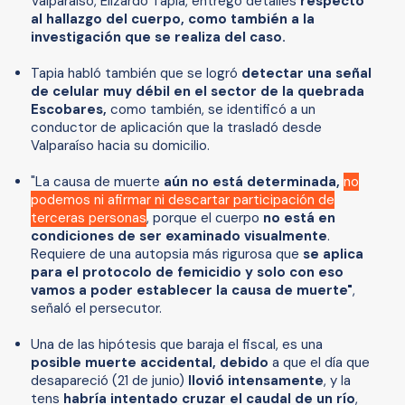
Valparaíso, Elizardo Tapia, entregó detalles
respecto
al hallazgo del cuerpo, como también a la
investigación que se realiza del caso.
Tapia habló también que se logró
detectar una señal
de celular muy débil en el sector de la quebrada
Escobares,
como también, se identificó a un
conductor de aplicación que la trasladó desde
Valparaíso hacia su domicilio.
"La causa de muerte
aún no está determinada,
no
podemos ni afirmar ni descartar participación de
terceras personas
, porque el cuerpo
no está en
condiciones de ser examinado visualmente
.
Requiere de una autopsia más rigurosa que
se aplica
para el protocolo de femicidio y solo con eso
vamos a poder establecer la causa de muerte"
,
señaló el persecutor.
Una de las hipótesis que baraja el fiscal, es una
posible muerte accidental, debido
a que el día que
desapareció (21 de junio)
llovió intensamente
, y la
tens
habría intentado cruzar el caudal de un río
,