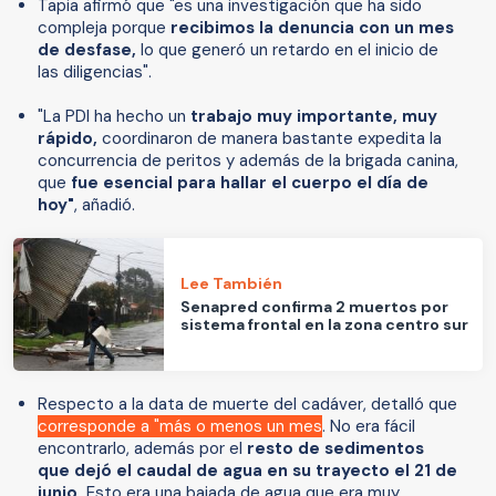
Tapia afirmó que "es una investigación que ha sido
compleja porque
recibimos la denuncia con un mes
de desfase,
lo que generó un retardo en el inicio de
las diligencias".
"La PDI ha hecho un
trabajo muy importante, muy
rápido,
coordinaron de manera bastante expedita la
concurrencia de peritos y además de la brigada canina,
que
fue esencial para hallar el cuerpo el día de
hoy"
, añadió.
Lee También
Senapred confirma 2 muertos por
sistema frontal en la zona centro sur
Respecto a la data de muerte del cadáver, detalló que
corresponde a "más o menos un mes
. No era fácil
encontrarlo, además por el
resto de sedimentos
que dejó el caudal de agua en su trayecto el 21 de
junio.
Esto era una bajada de agua que era muy