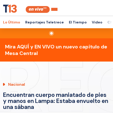
Lo Último
Reportajes Teletrece
El Tiempo
Video
Ch
Mira AQUÍ y EN VIVO un nuevo capítulo de
Mesa Central
Nacional
Encuentran cuerpo maniatado de pies
y manos en Lampa: Estaba envuelto en
una sábana