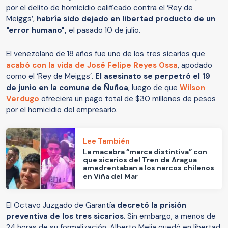
por el delito de homicidio calificado contra el ‘Rey de
Meiggs’,
habría sido dejado en libertad producto de un
"error humano",
el pasado 10 de julio.
El venezolano de 18 años fue uno de los tres sicarios que
acabó con la vida de José Felipe Reyes Ossa
, apodado
como el ‘Rey de Meiggs’.
El asesinato se perpetró el 19
de junio en la comuna de Ñuñoa
, luego de que
Wilson
Verdugo
ofreciera un pago total de $30 millones de pesos
por el homicidio del empresario.
Lee También
La macabra “marca distintiva” con
que sicarios del Tren de Aragua
amedrentaban a los narcos chilenos
en Viña del Mar
El Octavo Juzgado de Garantía
decretó la prisión
preventiva de los tres sicarios
. Sin embargo, a menos de
24 horas de su formalización, Alberto Mejía quedó en libertad.