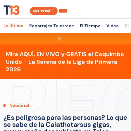
Lo Último
Reportajes Teletrece
El Tiempo
Video
Ch
Mira AQUÍ, EN VIVO y GRATIS el Coquimbo
Unido - La Serena de la Liga de Primera
2026
Nacional
¿Es peligrosa para las personas? Lo que
se sabe de la Calathotarsus gigas,