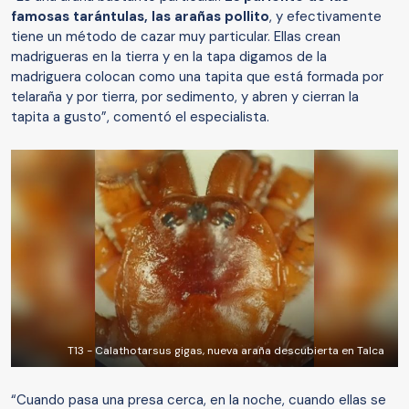
famosas tarántulas, las arañas pollito
, y efectivamente
tiene un método de cazar muy particular. Ellas crean
madrigueras en la tierra y en la tapa digamos de la
madriguera colocan como una tapita que está formada por
telaraña y por tierra, por sedimento, y abren y cierran la
tapita a gusto”, comentó el especialista.
T13 - Calathotarsus gigas, nueva araña descubierta en Talca
“Cuando pasa una presa cerca, en la noche, cuando ellas se