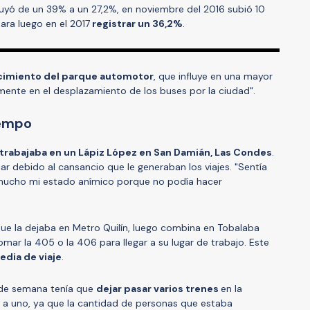
uyó de un 39% a un 27,2%, en noviembre del 2016 subió 10
ara luego en el 2017
registrar un 36,2%
.
cimiento del parque automotor
, que influye en una mayor
mente en el desplazamiento de los buses por la ciudad".
iempo
 trabajaba en un Lápiz López en San Damián, Las Condes
.
ar debido al cansancio que le generaban los viajes. "Sentía
 mucho mi estado anímico porque no podía hacer
ue la dejaba en Metro Quilín, luego combina en Tobalaba
tomar la 405 o la 406 para llegar a su lugar de trabajo. Este
edia de viaje
.
s de semana tenía que
dejar pasar varios trenes
en la
e a uno, ya que la cantidad de personas que estaba