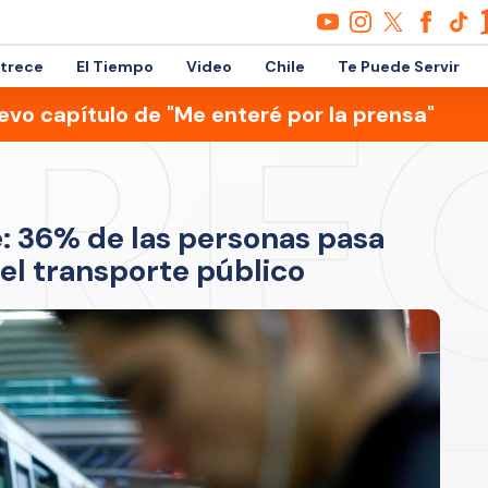
etrece
El Tiempo
Video
Chile
Te Puede Servir
evo capítulo de "Me enteré por la prensa"
e: 36% de las personas pasa
 el transporte público