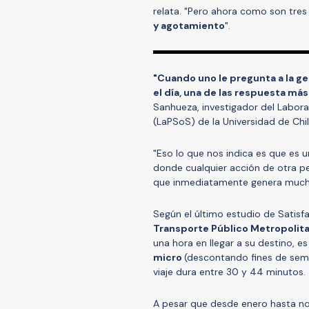
relata. "Pero ahora como son tre
y agotamiento
".
"Cuando uno le pregunta a la g
el día, una de las respuesta má
Sanhueza, investigador del Laborat
(LaPSoS) de la Universidad de Chil
"Eso lo que nos indica es que es 
donde cualquier acción de otra pe
que inmediatamente genera mucha
Según el último estudio de Satisf
Transporte Público Metropolit
una hora en llegar a su destino, e
micro
(descontando fines de sema
viaje dura entre 30 y 44 minutos.
A pesar que desde enero hasta no