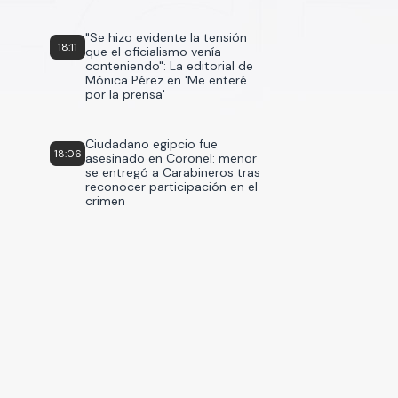
"Se hizo evidente la tensión
18:11
que el oficialismo venía
conteniendo": La editorial de
Mónica Pérez en 'Me enteré
por la prensa'
Ciudadano egipcio fue
18:06
asesinado en Coronel: menor
se entregó a Carabineros tras
reconocer participación en el
crimen