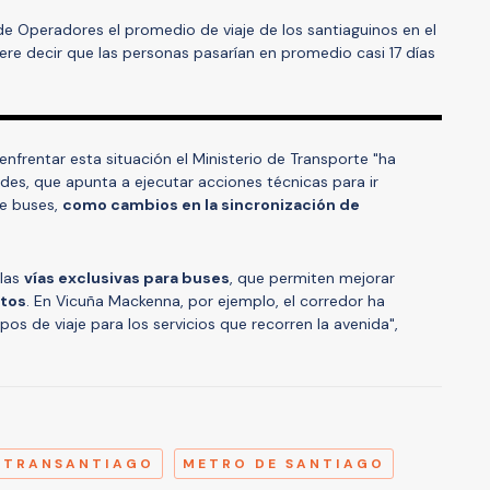
de Operadores el promedio de viaje de los santiaguinos en el
ere decir que las personas pasarían en promedio casi 17 días
nfrentar esta situación el Ministerio de Transporte "ha
es, que apunta a ejecutar acciones técnicas para ir
e buses,
como cambios en la sincronización de
 las
vías exclusivas para buses
, que permiten mejorar
ntos
. En Vicuña Mackenna, por ejemplo, el corredor ha
os de viaje para los servicios que recorren la avenida",
A
TRANSANTIAGO
METRO DE SANTIAGO