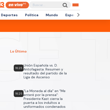
Deportes
Política
Mundo
Espectáculos
Empren
Lo Último
Unión Española vs. D.
18:25
Antofagasta: Resumen y
resultado del partido de la
Liga de Ascenso
"La Moneda al día" en "Me
18:25
enteré por la prensa":
Presidente Kast cierra la
puerta a los indultos a
uniformados condenados