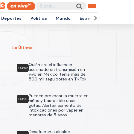
Deportes
Política
Mundo
Espectáculos
Empren
Lo Último
Quién era el influencer
03:42
asesinado en transmisión en
vivo en México: tenía más de
500 mil seguidores en TikTok
Pueden provocar la muerte en
03:06
niños y basta sólo unas
gotas: Alertan aumento de
intoxicaciones por vaper en
menores de 5 años
Desafueran a alcalde