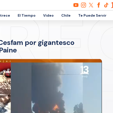
etrece
El Tiempo
Video
Chile
Te Puede Servir
 Cesfam por gigantesco
Paine