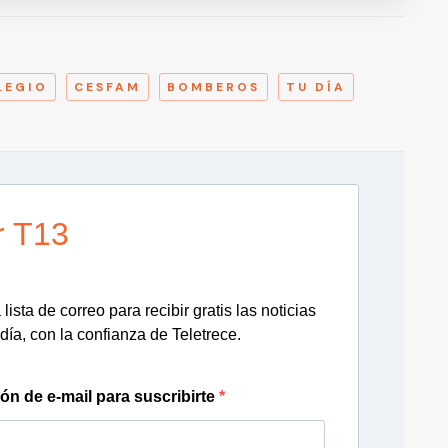
A
LEGIO
CESFAM
BOMBEROS
TU DÍA
r T13
lista de correo para recibir gratis las noticias
día, con la confianza de Teletrece.
ión de e-mail para suscribirte