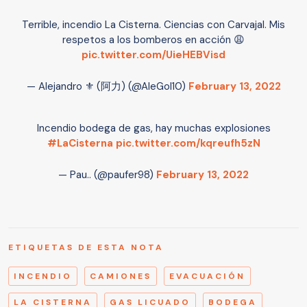
Terrible, incendio La Cisterna. Ciencias con Carvajal. Mis
respetos a los bomberos en acción 😩
pic.twitter.com/UieHEBVisd
— Alejandro ⚜️ (阿力) (@AleGol10)
February 13, 2022
Incendio bodega de gas, hay muchas explosiones
#LaCisterna
pic.twitter.com/kqreufh5zN
— Pau.. (@paufer98)
February 13, 2022
ETIQUETAS DE ESTA NOTA
INCENDIO
CAMIONES
EVACUACIÓN
LA CISTERNA
GAS LICUADO
BODEGA