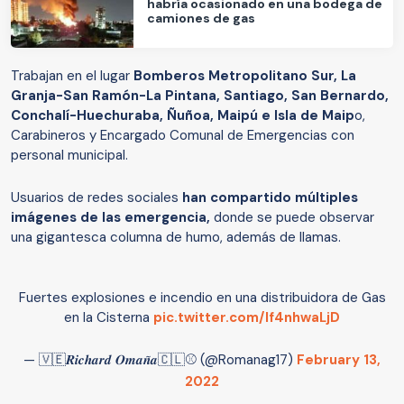
habría ocasionado en una bodega de
camiones de gas
Trabajan en el lugar
Bomberos Metropolitano Sur, La
Granja-San Ramón-La Pintana, Santiago, San Bernardo,
Conchalí-Huechuraba, Ñuñoa, Maipú e Isla de Maip
o,
Carabineros y Encargado Comunal de Emergencias con
personal municipal.
Usuarios de redes sociales
han compartido múltiples
imágenes de las emergencia,
donde se puede observar
una gigantesca columna de humo, además de llamas.
Fuertes explosiones e incendio en una distribuidora de Gas
en la Cisterna
pic.twitter.com/If4nhwaLjD
— 🇻🇪𝑹𝒊𝒄𝒉𝒂𝒓𝒅 𝑶𝒎𝒂𝒏̃𝒂🇨🇱⚾ (@Romanag17)
February 13,
2022