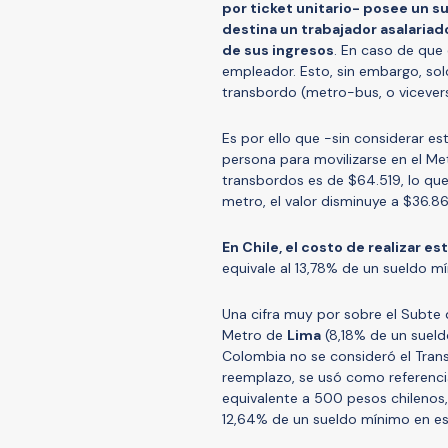
por ticket unitario- posee un 
destina un trabajador asalariad
de sus ingresos
. En caso de que 
empleador. Esto, sin embargo, solo
transbordo (metro-bus, o vicever
Es por ello que -sin considerar e
persona para movilizarse en el Met
transbordos es de $64.519, lo que
metro, el valor disminuye a $36.86
En Chile, el costo de realizar 
equivale al 13,78% de un sueldo m
Una cifra muy por sobre el Subte
Metro de
Lima
(8,18% de un sueld
Colombia no se consideró el Tran
reemplazo, se usó como referenci
equivalente a 500 pesos chilenos,
12,64% de un sueldo mínimo en es