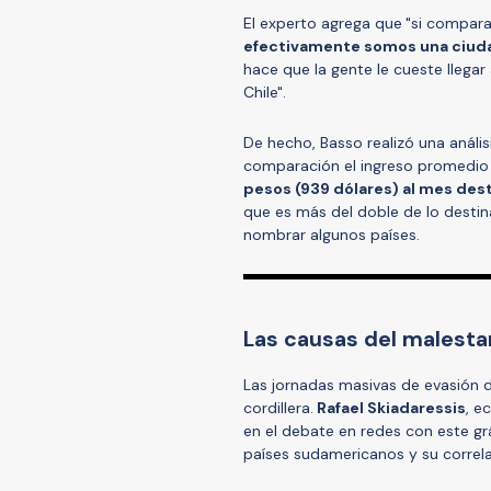
El experto agrega que
"si compara
efectivamente somos una ciudad
hace que la gente le cueste llega
Chile".
De hecho, Basso realizó una análi
comparación el ingreso promedio d
pesos (939 dólares) al mes dest
que es más del doble de lo destin
nombrar algunos países.
Las causas del malestar
Las jornadas masivas de evasión de
cordillera.
Rafael Skiadaressis
, e
en el debate en redes con este gr
países sudamericanos y su correla