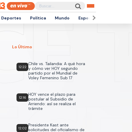
Deportes
Política
Mundo
Espectáculos
Empren
Lo Último
Chile vs. Tailandia: A qué hora
12:22
y cómo ver HOY segundo
partido por el Mundial de
Voley Femenino Sub 17
HOY vence el plazo para
12:16
postular al Subsidio de
Arriendo: así se realiza el
trámite
Presidente Kast ante
12:02
solicitudes del oficialismo de