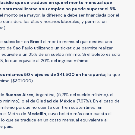
subsidio que se traduce en que el monto mensual que
o para movilizarse a su empleo no puede superar el 6%
el monto sea mayor, la diferencia debe ser financiada por el
 considera los días y horarios laborales, y permite un
sa).
ste subsidio- en
Brasil
el monto mensual que destina una
ro de Sao Paulo utilizando un ticket que permite realizar
 equivale a un 35% de un sueldo mínimo. Si el boleto es solo
8, lo que equivale al 20% del ingreso mínimo.
estos mismos 50 viajes es de $41.500 en hora punta
, lo que
ínimo ($301.000).
 de
Buenos Aires
, Argentina, (5,71% del sueldo mínimo); el
o mínimo); o el de
Ciudad de
México
(7,97%). En el caso de
smilenio porque no cuenta con tren subterráneo. En
a el Metro de
Medellín
, cuyo boleto más caro cuesta el
 lo que se traduce en un costo mensual equivalente al
e país.