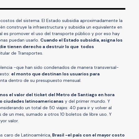
os costos del sistema. El Estado subsidia aproximadamente la
én construye la infraestructura y subsidia un equivalente en
l es promover el uso del transporte público y por eso hay
onas puedan usarlo.
Cuando el Estado subsidia, asigna los
die tienen derecho a destruir lo que todos
titular de Transportes.
iolencia -que han sido condenados de manera transversal-
esto:
el monto que destinan los usuarios para
enta dentro de su presupuesto mensual.
s el valor del ticket del Metro de Santiago en hora
s o ciudades latinoamericanas
y del primer mundo. Y
derando un total de 50 viajes: 40 para ir y volver al
es de un mes, sumado a otros 10 boletos de libre uso. Y
yor valor.
ás caro de Latinoamérica,
Brasil -el país con el mayor costo