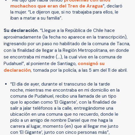
“Me dijo que había tenido
problemas con unos
muchachos que eran del Tren de Aragua
”, declaró
la mujer. “Le dijeron que, si no trabajaba para ellos, le
iban a matar a su familia”.
Su declaración.
“Llegue a la República de Chile hace
aproximadamente (la fecha no aparece en la transcripción),
ingresando por un paso no habilitado de la comuna de Tacna,
con la finalidad de llegar a la Región Metropolitana, en donde
se encontraba mi madre (…), la cual vive en la comuna de
Pudahuel”, al poniente de Santiago,
consignó su
declaración
, tomada por la policía, a las 5 am del 11 de abril.
“El día de ayer, durante el transcurso de la tarde
noche, mientras me encontraba en mi domicilio en la
comuna de Pudahuel, recibo una llamada de un tipo
que lo apodan como ‘El Gigante’, con la finalidad de
salir a jalar teléfonos a la calle, entregándome una
ubicación en una comuna que no recuerdo, donde le
pido a un amigo de nombre Daniel que me haga la
carrera al lugar, momento (en) que al llegar me junto
con ‘El Gigante’, junto con cinco personas más”,