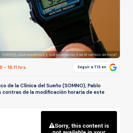
[VIDEO] ¿Qué beneficios y qué problemas trae el cambio de hora?
- 16:11 hrs.
Seguir a T13 en
ico de la Clínica del Sueño (SOMNO), Pablo
s contras de la modificación horaria de este