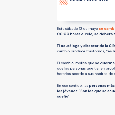
Este
sábado 12 de mayo
se cambia
00:00 horas el reloj se debera 
El
neurólogo y director de la C
cambio produce trastornos,
“es 
El cambio implica que
se duerma 
que las personas que tienen pro
horarios acorde a sus hábitos de s
En ese sentido, las
personas más 
los jóvenes
:
"
Son los que se acu
sueño
".