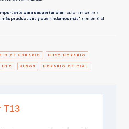
 importante para despertar bien
; este cambio nos
s
más productivos y que rindamos más
", comentó el
A
BIO DE HORARIO
HUSO HORARIO
UTC
HUSOS
HORARIO OFICIAL
r T13