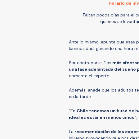
Horario de in
Faltan pocos días para el c
quienes se levanta
Ante lo mismo, apunta que esas pe
luminosidad, ganando una hora m
Por contraparte, "los
más afectad
una fase adelantada del sueño
comenta el experto.
Además, añade que los adultos t
en la tarde.
"En
Chile tenemos un huso de h
ideal es estar en menos cinco
",
La
recomendación de los exper
invierno provocando que nos des