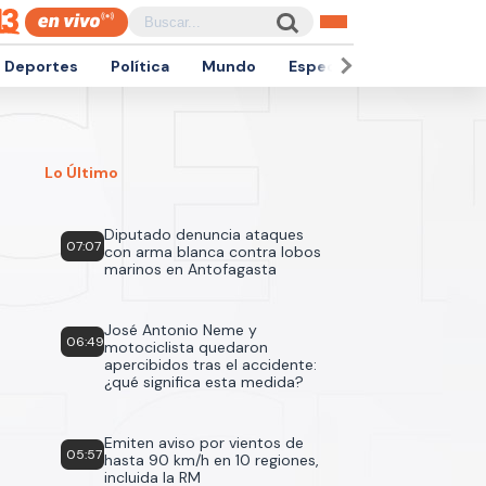
Deportes
Política
Mundo
Espectáculos
Empren
Lo Último
Diputado denuncia ataques
07:07
con arma blanca contra lobos
marinos en Antofagasta
José Antonio Neme y
06:49
motociclista quedaron
apercibidos tras el accidente:
¿qué significa esta medida?
Emiten aviso por vientos de
05:57
hasta 90 km/h en 10 regiones,
incluida la RM