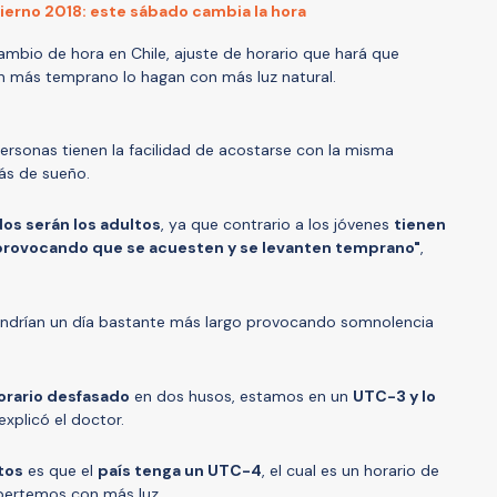
vierno 2018: este sábado cambia la hora
ambio de hora en Chile, ajuste de horario que hará que
n más temprano lo hagan con más luz natural.
rsonas tienen la facilidad de acostarse con la misma
ás de sueño.
os serán los adultos
, ya que contrario a los jóvenes
tienen
 provocando que se acuesten y se levanten temprano"
,
endrían un día bastante más largo provocando somnolencia
orario desfasado
en dos husos, estamos en un
UTC-3 y lo
 explicó el doctor.
tos
es que el
país tenga un UTC-4
, el cual es un horario de
pertemos con más luz.