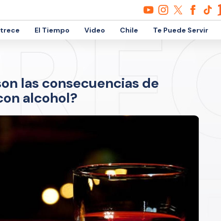
etrece
El Tiempo
Video
Chile
Te Puede Servir
 son las consecuencias de
on alcohol?