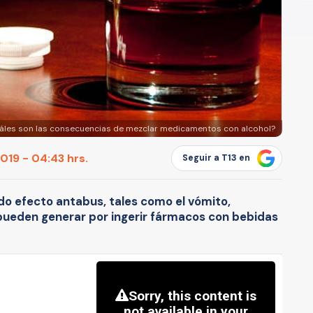
Cuáles son las consecuencias de mezclar medicamentos con alcohol?
019 - 04:43 hrs.
Seguir a T13 en
o efecto antabus, tales como el vómito,
 pueden generar por ingerir fármacos con bebidas