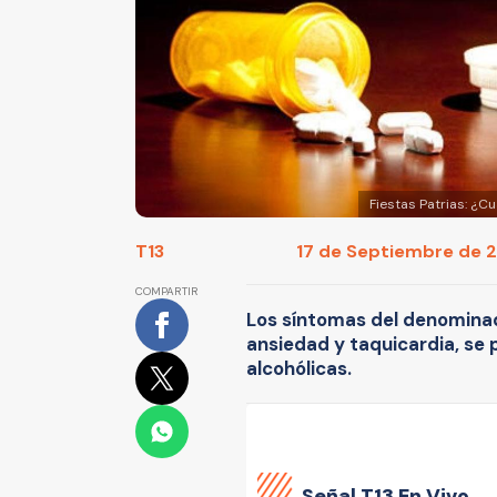
Fiestas Patrias: ¿
T13
17 de Septiembre de 2
COMPARTIR
Los síntomas del denominad
ansiedad y taquicardia, se
alcohólicas.
Señal
T13 En Vivo