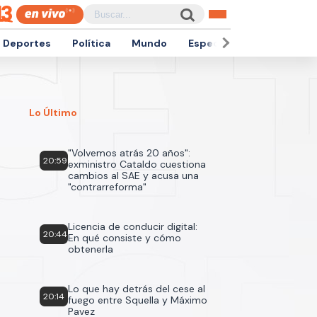
Deportes
Política
Mundo
Espectáculos
Empren
Lo Último
"Volvemos atrás 20 años":
20:59
exministro Cataldo cuestiona
cambios al SAE y acusa una
"contrarreforma"
Licencia de conducir digital:
20:44
En qué consiste y cómo
obtenerla
Lo que hay detrás del cese al
20:14
fuego entre Squella y Máximo
Pavez