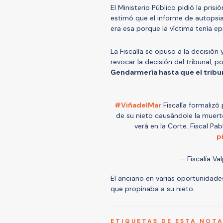
El Ministerio Público pidió la pris
estimó que el informe de autopsi
era esa porque la víctima tenía ep
La Fiscalía se opuso a la decisión
revocar la decisión del tribunal, p
Gendarmería hasta que el tribun
#ViñadelMar
Fiscalía formalizó 
de su nieto causándole la muerte
verá en la Corte. Fiscal Pa
p
— Fiscalía Va
El anciano en varias oportunidade
que propinaba a su nieto.
ETIQUETAS DE ESTA NOT