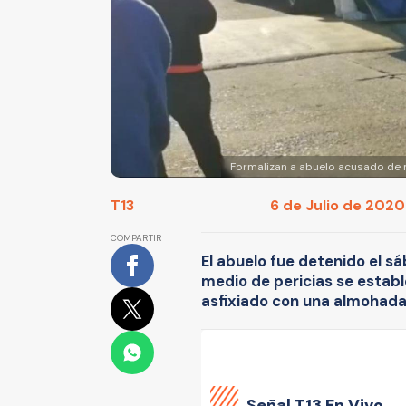
Formalizan a abuelo acusado de m
T13
6 de Julio de 2020
COMPARTIR
El abuelo fue detenido el sá
medio de pericias se establ
asfixiado con una almohada
Señal
T13 En Vivo