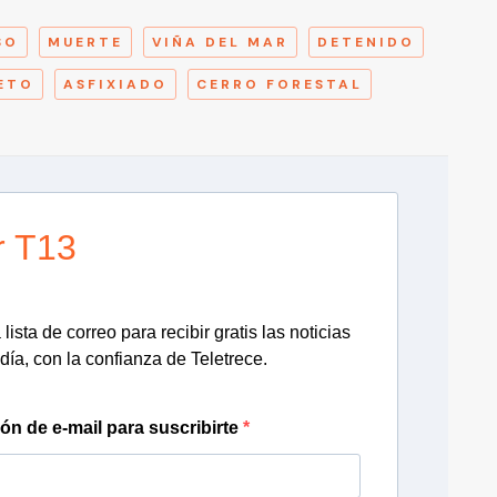
SO
MUERTE
VIÑA DEL MAR
DETENIDO
ETO
ASFIXIADO
CERRO FORESTAL
r T13
lista de correo para recibir gratis las noticias
día, con la confianza de Teletrece.
ión de e-mail para suscribirte