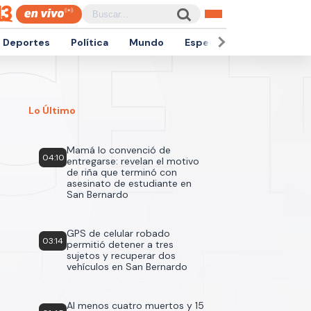
Deportes
Política
Mundo
Espectáculos
Empren
Lo Último
Mamá lo convenció de
04:10
entregarse: revelan el motivo
de riña que terminó con
asesinato de estudiante en
San Bernardo
GPS de celular robado
03:14
permitió detener a tres
sujetos y recuperar dos
vehículos en San Bernardo
Al menos cuatro muertos y 15