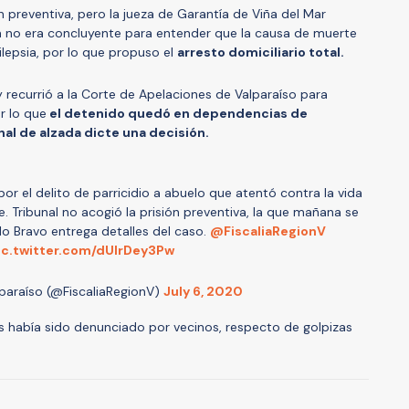
ión preventiva, pero la jueza de Garantía de Viña del Mar
a no era concluyente para entender que la causa de muerte
ilepsia, por lo que propuso el
arresto domiciliario total.
 y recurrió a la Corte de Apelaciones de Valparaíso para
or lo que
el detenido quedó en dependencias de
al de alzada dicte una decisión.
por el delito de parricidio a abuelo que atentó contra la vida
. Tribunal no acogió la prisión preventiva, la que mañana se
blo Bravo entrega detalles del caso.
@FiscaliaRegionV
ic.twitter.com/dUIrDey3Pw
lparaíso (@FiscaliaRegionV)
July 6, 2020
s había sido denunciado por vecinos, respecto de golpizas
A