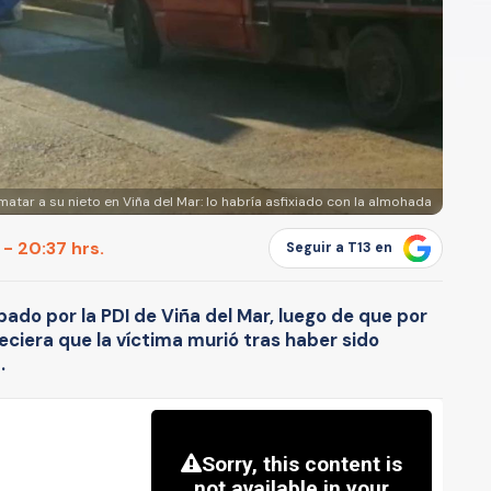
atar a su nieto en Viña del Mar: lo habría asfixiado con la almohada
 - 20:37 hrs.
Seguir a T13 en
bado por la PDI de Viña del Mar, luego de que por
eciera que la víctima murió tras haber sido
.